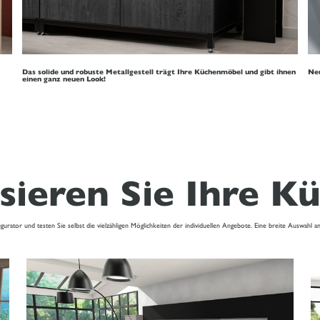
Das solide und robuste Metallgestell trägt Ihre Küchenmöbel und gibt ihnen
Neu
einen ganz neuen Look!
sieren Sie Ihre K
rator und testen Sie selbst die vielzähligen Möglichkeiten der individuellen Angebote. Eine breite Auswahl 