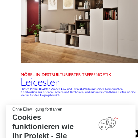
MÖBEL IN DESTRUKTURIERTER TREPPENOPTIK
Leicester
Dieses Möbel (Holzton Amber Oak und Everest-Weiß) mit seiner harmonischen
Kombination aus offenen Fächern und Drehtüren, und mit unterschiedlichen Tiefen ist eine
Zierde für den Eingangsbereich.
Ohne Einwilligung fortfahren
Cookies
funktionieren wie
Echtes Kn
Ihr Projekt - Sie