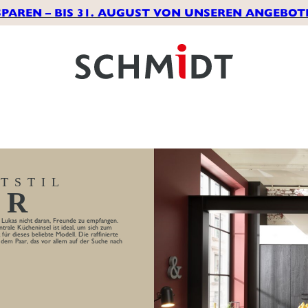
SPAREN – BIS 31. AUGUST VON UNSEREN ANGEBOT
TSTIL
ER
d Lukas nicht daran, Freunde zu empfangen.
rale Kücheninsel ist ideal, um sich zum
für dieses beliebte Modell. Die raffinierte
dem Paar, das vor allem auf der Suche nach