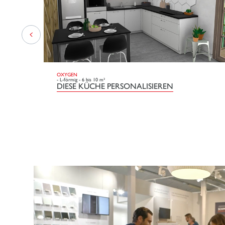
OXYGEN
- L-förmig - 6 bis 10 m²
DIESE KÜCHE PERSONALISIEREN