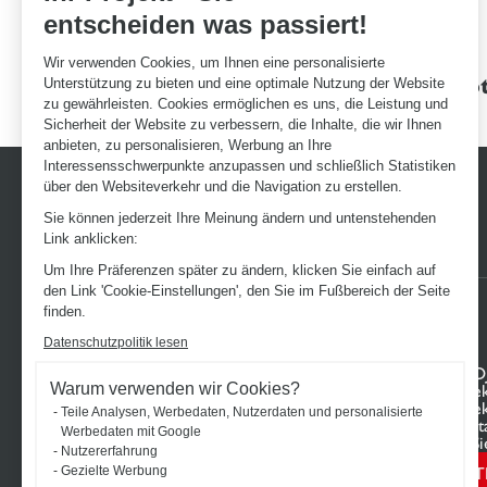
entscheiden was passiert!
Wir verwenden Cookies, um Ihnen eine personalisierte
Erstklassige Garantien
Ein Angebot
Unterstützung zu bieten und eine optimale Nutzung der Website
zu gewährleisten. Cookies ermöglichen es uns, die Leistung und
Sicherheit der Website zu verbessern, die Inhalte, die wir Ihnen
anbieten, zu personalisieren, Werbung an Ihre
Interessensschwerpunkte anzupassen und schließlich Statistiken
über den Websiteverkehr und die Navigation zu erstellen.
Sie können jederzeit Ihre Meinung ändern und untenstehenden
Link anklicken:
Um Ihre Präferenzen später zu ändern, klicken Sie einfach auf
den Link 'Cookie-Einstellungen', den Sie im Fußbereich der Seite
finden.
Datenschutzpolitik lesen
ENTDECKEN SIE DAS UNIVERSUM
IHR PRO
Warum verwenden wir Cookies?
VON SCHMIDT
Ihr Proje
Küchen
Ihr Proje
Teile Analysen, Werbedaten, Nutzerdaten und personalisierte
Ankleide
Uns kont
Werbedaten mit Google
Weitere Einrichtungslösungen
Finden Si
Nutzererfahrung
Bäder
T
Gezielte Werbung
Schmidt für Geschäftsräume