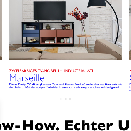
ZWEIFARBIGES TV-MÖBEL IM INDUSTRIAL-STIL
Marseille
Dieses Design-TV-Möbel (Rosaton Coral und Blauton Stardust) strahlt absolute Harmonie mit
D
dem Industrial-Stil der übrigen Möbel des Hauses aus; dafür sorgt das schwarze Metallgestell.
H
m
ow-How. Echter Un