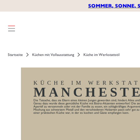
SOMMER, SONNE, 
Startseite
Küchen mit Vollausstattung
Küche im Werkstattstil
KÜCHE IM WERKSTAT
MANCHEST
Die Tatsache, dass sie Eltern eines kleinen Jungen geworden sind, hindert Alina un
Genau dazu wurde diese gemütliche Küche mit Bistro-Akzenten entworfen! Die zent
Aperitif zu versammeln oder mit der Familie zu essen, ein schlagkräftiges Argument 
Mischung aus schwarzem Metall und den verschiedenen Holzarten passt sehr gut zu 
einer praktischen Küche war, in der es kochen und Gäste empfangen kann.