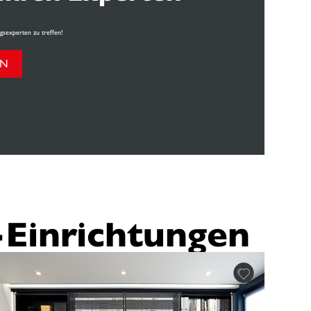
gsexperten zu treffen!
EN
-Einrichtungen