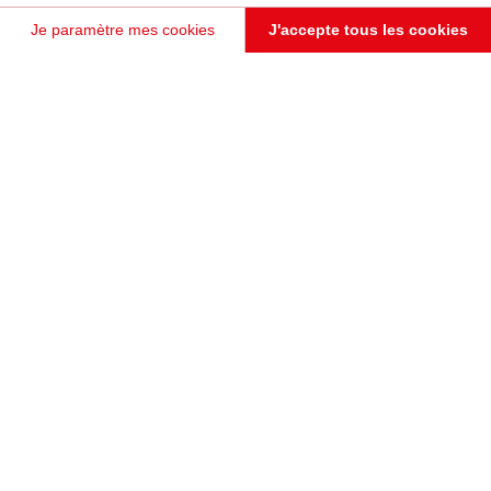
Je paramètre mes cookies
J'accepte tous les cookies
Plateforme de Gestion du Consentement : Personnalisez vos Options
Axeptio consent
Notre plateforme vous permet d'adapter et de gérer vos paramètres de confidentialité, en garant
JE PRENDS RENDEZ-VOUS !
VESTIAIRE D'ENTRÉE AVEC PORTE COULISSANTE À MIROIR
Venise
Vestiaire d'entrée équipé d'une porte coulissante avec miroir toute hauteur, penderies et rangements
pour chaussures. Coloris rouge Sirra.