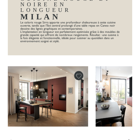
NOIRE EN
LONGUEUR
MILAN
Le coloris rouge Sirra apporte une profondeur chaleureuse à cette cuisine
ouverte, tandis que l’îlot central prolongé d’une table repas en Caneo noir
dessine des lignes graphiques et contemporaines.
L’implantation en longueur est parfaitement optimisée grâce à des meubles de
grande capacité qui offrent de nombreux rangements. Résultat : une cuisine à
la fois élégante et fonctionnelle, idéale pour cuisiner au quotidien dans un
environnement soigné et stylé.
←
→