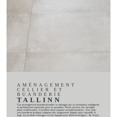
AMÉNAGEMENT
CELLIER ET
BUANDERIE
TALLINN
Cet aménagement buanderie/cellier se distingue par sa conception intelligente
et parfaitement optimisée pour le quotidien. Pensé comme une véritable
pièce multifonction, il combine deux espaces complémentaires : d’un côté,
une buanderie pratique intégrant des rangements adaptés pour accueillir le
linge, les produits ménagers ou les équipements électroménagers ; de l’autre,