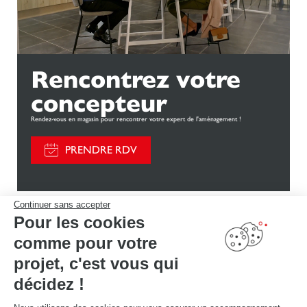
Rencontrez votre
concepteur
Rendez-vous en magasin pour rencontrer votre expert de l'aménagement !
PRENDRE RDV
Continuer sans accepter
Pour les cookies
comme pour votre
Découvrez d'autres
projet, c'est vous qui
aménagements
décidez !