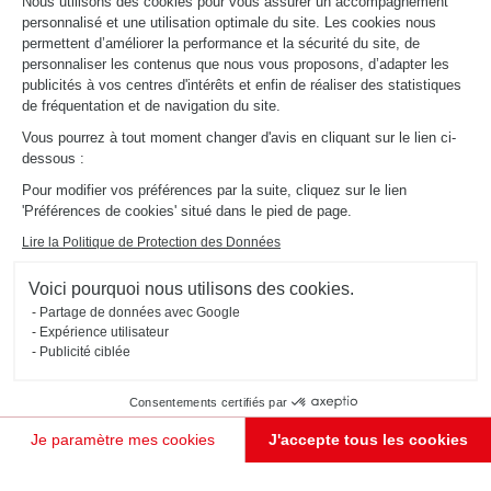
Schmidt
Nous utilisons des cookies pour vous assurer un accompagnement
personnalisé et une utilisation optimale du site. Les cookies nous
permettent d’améliorer la performance et la sécurité du site, de
personnaliser les contenus que nous vous proposons, d’adapter les
publicités à vos centres d'intérêts et enfin de réaliser des statistiques
de fréquentation et de navigation du site.
Vous pourrez à tout moment changer d'avis en cliquant sur le lien ci-
dessous :
Pour modifier vos préférences par la suite, cliquez sur le lien
'Préférences de cookies' situé dans le pied de page.
Lire la Politique de Protection des Données
Voici pourquoi nous utilisons des cookies.
Partage de données avec Google
Expérience utilisateur
Publicité ciblée
Consentements certifiés par
CUISINE GRISE MODERNE EN LONGUEUR
Je paramètre mes cookies
J'accepte tous les cookies
Stockholm
Plateforme de Gestion du Consentement : Personnalisez vos Options
Axeptio consent
Cette cuisine en longueur (coloris gris Claystone et marbre Marmor) adopte un style scandinave affirmé
Notre plateforme vous permet d'adapter et de gérer vos paramètres de confidentialité, en garant