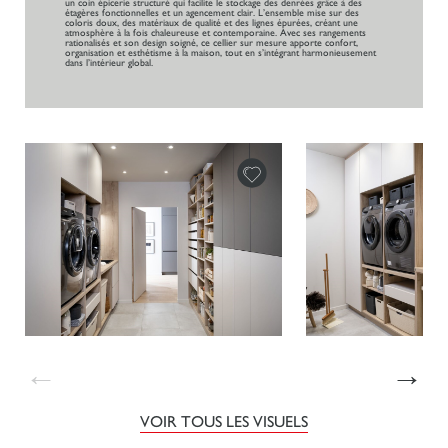
un coin épicerie structuré qui facilite le stockage des denrées grâce à des
étagères fonctionnelles et un agencement clair. L’ensemble mise sur des
coloris doux, des matériaux de qualité et des lignes épurées, créant une
atmosphère à la fois chaleureuse et contemporaine. Avec ses rangements
rationalisés et son design soigné, ce cellier sur mesure apporte confort,
organisation et esthétisme à la maison, tout en s’intégrant harmonieusement
dans l’intérieur global.
←
→
VOIR TOUS LES VISUELS