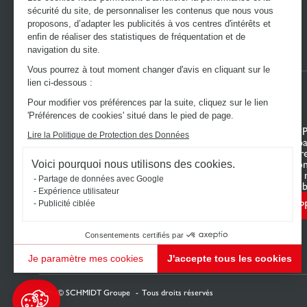
sécurité du site, de personnaliser les contenus que nous vous
proposons, d’adapter les publicités à vos centres d'intérêts et
enfin de réaliser des statistiques de fréquentation et de
navigation du site.
Vous pourrez à tout moment changer d'avis en cliquant sur le
lien ci-dessous :
Pour modifier vos préférences par la suite, cliquez sur le lien
'Préférences de cookies' situé dans le pied de page.
DÉCOUVREZ L’UNIVERS SCHMIDT
VOTRE 
Lire la Politique de Protection des Données
Cuisines sur mesure
Mon espa
Dressings sur mesure
Configur
Meubles et rangements sur mesure
Nous con
Voici pourquoi nous utilisons des cookies.
Salles de bain sur mesure
Trouver 
Partage de données avec Google
Schmidt pour les pros
Le Club b
Expérience utilisateur
P
Publicité ciblée
Consentements certifiés par
Je paramètre mes cookies
J'accepte tous les cookies
Plateforme de Gestion du Consentement : Personnalisez vos Options
Axeptio consent
Notre plateforme vous permet d'adapter et de gérer vos paramètres de confidentialité, en ga
2026 © SCHMIDT Groupe
Tous droits réservés