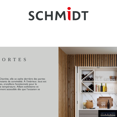
PORTES
 Discrète, elle se cache derrière des portes
ants de convivialité. À l’intérieur, tout est
es, croisillons fonctionnels pour le
te température. Alliant esthétisme et
lement accessible dès que l’occasion se