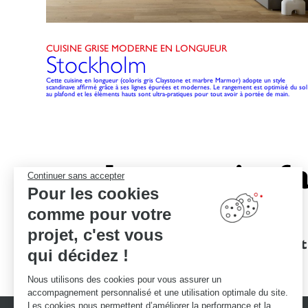
CUISINE GRISE MODERNE EN LONGUEUR
Stockholm
Cette cuisine en longueur (coloris gris Claystone et marbre Marmor) adopte un style
scandinave affirmé grâce à ses lignes épurées et modernes. Le rangement est optimisé du sol
au plafond et les éléments hauts sont ultra-pratiques pour tout avoir à portée de main.
Le savoir-fa
Continuer sans accepter
Pour les cookies
comme pour votre
projet, c'est vous
Des garanties
Un devis et
qui décidez !
d'excellence
Nous utilisons des cookies pour vous assurer un
accompagnement personnalisé et une utilisation optimale du site.
Les cookies nous permettent d’améliorer la performance et la