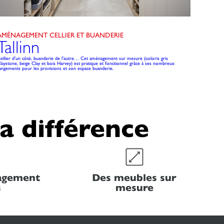
AMÉNAGEMENT CELLIER ET BUANDERIE
MEUBL
Tallinn
Ri
ellier d'un côté, buanderie de l'autre… Cet aménagement sur mesure (coloris gris
Ce meuble 
laystone, beige Clay et bois Harvey) est pratique et fonctionnel grâce à ses nombreux
la salle à
angements pour les provisions et son espace buanderie.
grâce à se
la différence
nagement
Des meubles sur
s
mesure