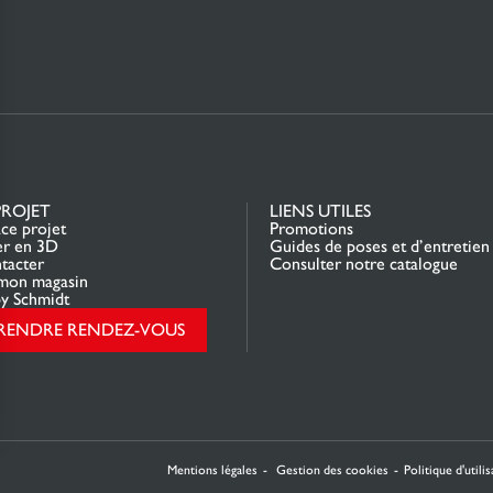
PROJET
LIENS UTILES
ce projet
Promotions
er en 3D
Guides de poses et d’entretien
tacter
Consulter notre catalogue
mon magasin
y Schmidt
RENDRE RENDEZ-VOUS
rantissant la conformité avec les réglementations. Personnalisez vos préférences pour contrôler 
Mentions légales
Gestion des cookies
Politique d'utili