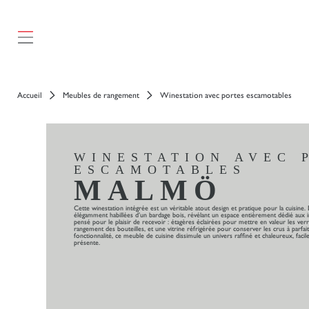
Accueil
Meubles de rangement
Winestation avec portes escamotables
WINESTATION AVEC 
ESCAMOTABLES
MALMÖ
Cette winestation intégrée est un véritable atout design et pratique pour la cuisine.
élégamment habillées d’un bardage bois, révélant un espace entièrement dédié aux inst
pensé pour le plaisir de recevoir : étagères éclairées pour mettre en valeur les verr
rangement des bouteilles, et une vitrine réfrigérée pour conserver les crus à parfai
fonctionnalité, ce meuble de cuisine dissimule un univers raffiné et chaleureux, faci
présente.