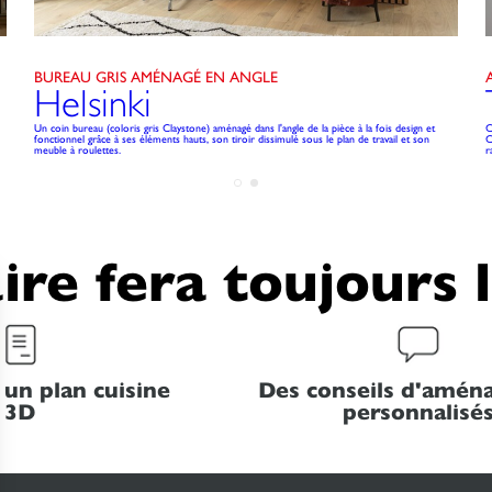
BUREAU GRIS AMÉNAGÉ EN ANGLE
Helsinki
Un coin bureau (coloris gris Claystone) aménagé dans l'angle de la pièce à la fois design et
C
fonctionnel grâce à ses éléments hauts, son tiroir dissimulé sous le plan de travail et son
C
meuble à roulettes.
r
ire fera toujours 
 un plan cuisine
Des conseils d'amé
3D
personnalisé