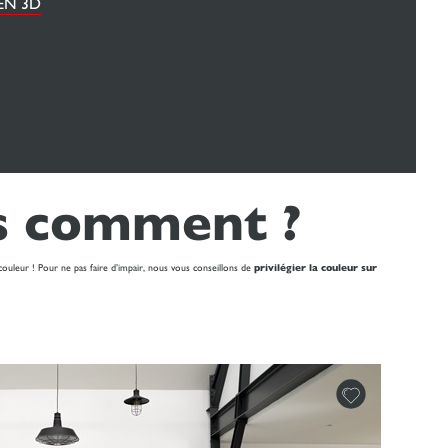
EN 3D
is comment ?
a couleur ! Pour ne pas faire d’impair, nous vous conseillons de
privilégier la couleur sur