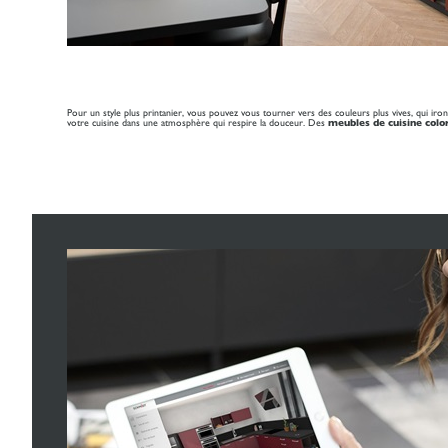
Pour un style plus printanier, vous pouvez vous tourner vers des couleurs plus vives, qui iron
votre cuisine dans une atmosphère qui respire la douceur. Des
meubles de cuisine colo