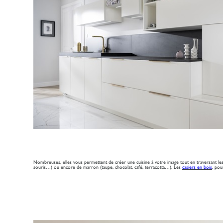
Nombreuses, elles vous permettent de créer une cuisine à votre image tout en traversant le
souris…) ou encore de marron (taupe, chocolat, café, terracotta…). Les
casiers en bois
, pou