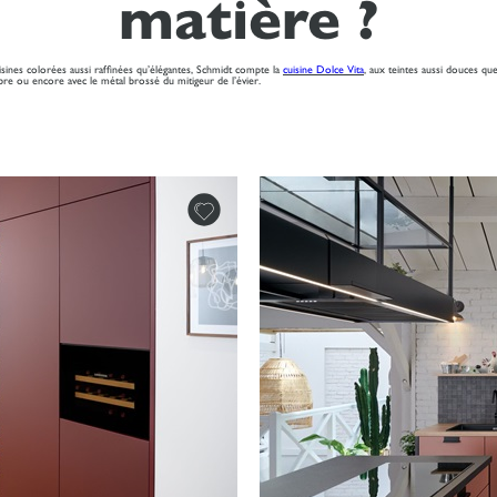
matière ?
isines colorées aussi raffinées qu’élégantes, Schmidt compte la
cuisine Dolce Vita
, aux teintes aussi douces que
bre ou encore avec le métal brossé du mitigeur de l’évier.