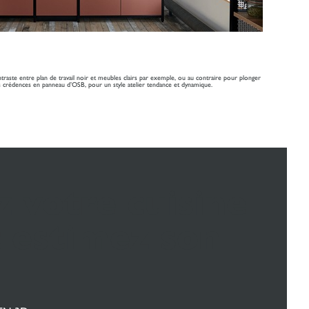
ntraste entre plan de travail noir et meubles clairs par exemple, ou au contraire pour plonger
s crédences en panneau d’OSB, pour un style atelier tendance et dynamique.
 votre cuisine
 estimez son