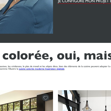
JE CONFIGURE MON PROJET 
 colorée, oui, ma
assises, les crédences, le plan de travail et les objets déco, bien des éléments de la cuisine peuvent adopter l
 comme l’illustre la
cuisine colorée moderne Inspiration végétale
.