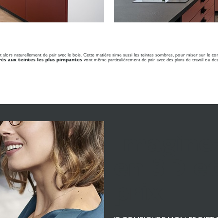
t alors naturellement de pair avec le bois. Cette matière aime aussi les teintes sombres, pour miser sur le co
rés aux teintes les plus pimpantes
vont même particulièrement de pair avec des plans de travail ou de
Imaginez
en 3D et
prix