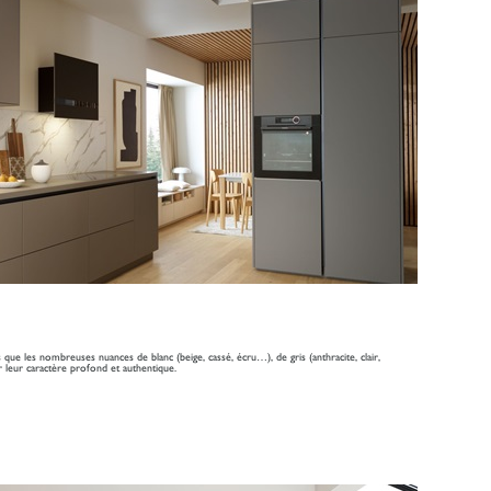
que les nombreuses nuances de blanc (beige, cassé, écru…), de gris (anthracite, clair,
er leur caractère profond et authentique.