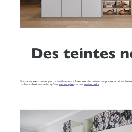
Des teintes n
Si vous ne vous sentez pas particulièrement à l’aise avec des teintes trop vives ou si souhaite
couleurs classiques telles qu'une
cuisine grise
ou une
cuisine noire
.