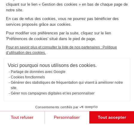
cliquant sur le lien « Gestion des cookies » en bas de chaque page de
notre site.
En cas de refus des cookies, vous ne pourrez pas bénéficier des
Décorez votre
services proposés grâce aux cookies.
Pour modifier vos préférences par la suite, cliquez sur le lien
intérieur
'Préférences de cookies' situé dans le pied de page.
Pour en savoir plus et consulter la liste de nos partenaires : Politique
d’utilisation des cookies.
Découvrez notre sélection d’objets déco et tendance pour décorer et accessoiriser votre intérieur avec
style.
Voici pourquoi nous utilisons des cookies.
Partage de données avec Google
Cookies fonctionnels
Générer des statistiques de fréquentation qui visent à améliorer notre
site.
Gérer nos campagnes digitales et les personnaliser
Consentements certifiés par
Tout refuser
Personnaliser
Tout accepter
Plateforme de Gestion du Consentement : Personnalisez vos Options
Axeptio consent
Notre plateforme vous permet d'adapter et de gérer vos paramètres de confidentialité, en garant