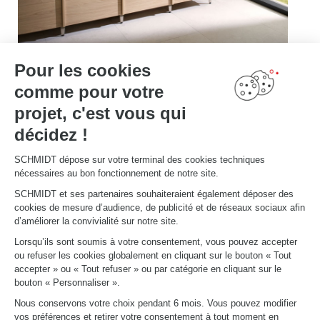
Pour les cookies
comme pour votre
projet, c'est vous qui
décidez !
SCHMIDT dépose sur votre terminal des cookies techniques
nécessaires au bon fonctionnement de notre site.
SCHMIDT et ses partenaires souhaiteraient également déposer des
cookies de mesure d’audience, de publicité et de réseaux sociaux afin
d’améliorer la convivialité sur notre site.
Lorsqu’ils sont soumis à votre consentement, vous pouvez accepter
ou refuser les cookies globalement en cliquant sur le bouton « Tout
Avec sa nouvelle collection bois, Schmidt modernise ainsi ses aménagements tout en gardant la chaleur
et la douceur d’un matériau noble.
accepter » ou « Tout refuser » ou par catégorie en cliquant sur le
bouton « Personnaliser ».
Ainsi, la collection bois ne s’arrête pas à la cuisine : nous avons décidé de pousser cette tendance au
niveau de l’
aménagement
, afin de créer des intérieurs uniques et authentiques, dans toutes les pièces
de la maison.
Nous conservons votre choix pendant 6 mois. Vous pouvez modifier
vos préférences et retirer votre consentement à tout moment en