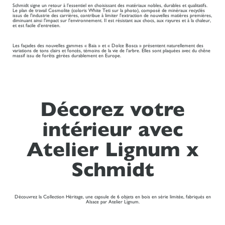
Schmidt signe un retour à l’essentiel en choisissant des matériaux nobles, durables et qualitatifs.
Le plan de travail Cosmolite (coloris White Teti sur la photo), composé de minéraux recyclés
issus de l'industrie des carrières, contribue à limiter l'extraction de nouvelles matières premières,
diminuant ainsi l'impact sur l'environnement. Il est résistant aux chocs, aux rayures et à la chaleur,
et est facile d’entretien.
Les façades des nouvelles gammes « Baia » et « Dolce Bosca » présentent naturellement des
variations de tons clairs et foncés, témoins de la vie de l’arbre. Elles sont plaquées avec du chêne
massif issu de forêts gérées durablement en Europe.
Décorez votre
intérieur avec
Atelier Lignum x
Schmidt
Découvrez la Collection Héritage, une capsule de 6 objets en bois en série limitée, fabriqués en
Alsace par Atelier Lignum.