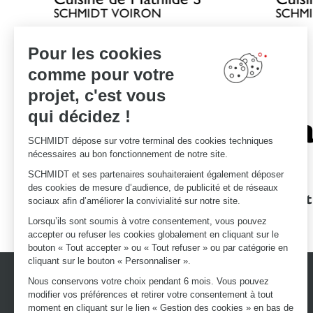
SCHMIDT VOIRON
SCHM
Pour les cookies
*Voir conditions en magasin
Règlement jeu concours Samsung
comme pour votre
projet, c'est vous
qui décidez !
Le savoir-fa
SCHMIDT dépose sur votre terminal des cookies techniques
nécessaires au bon fonctionnement de notre site.
SCHMIDT et ses partenaires souhaiteraient également déposer
des cookies de mesure d’audience, de publicité et de réseaux
Des garanties
Un devis et
sociaux afin d’améliorer la convivialité sur notre site.
d'excellence
Lorsqu’ils sont soumis à votre consentement, vous pouvez
accepter ou refuser les cookies globalement en cliquant sur le
bouton « Tout accepter » ou « Tout refuser » ou par catégorie en
cliquant sur le bouton « Personnaliser ».
Nous conservons votre choix pendant 6 mois. Vous pouvez
modifier vos préférences et retirer votre consentement à tout
moment en cliquant sur le lien « Gestion des cookies » en bas de