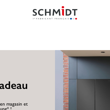
cadeau
 en magasin et
ung* !