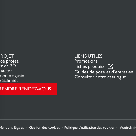
PROJET
LIENS UTILES
ce projet
Promotions
er en 3D
Fiches produits
tacter
Guides de pose et d’entretien
mon magasin
Consulter notre catalogue
y Schmidt
RENDRE RENDEZ-VOUS
rantissant la conformité avec les réglementations. Personnalisez vos préférences pour contrôler 
Mentions légales
Gestion des cookies
Politique d'utilisation des cookies
#ouischmi