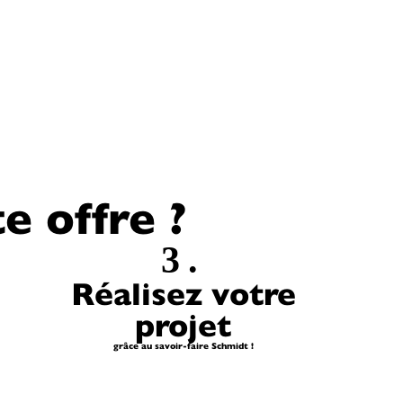
 offre ?
3.
Réalisez votre
projet
grâce au savoir-faire Schmidt !