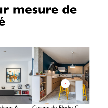
sur mesure de
é
phane A.
Cuisine de Elodie C.