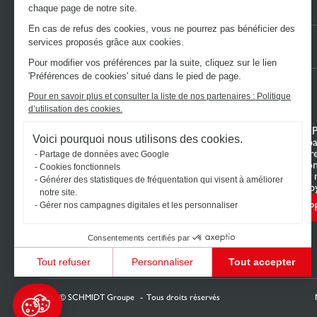
chaque page de notre site.
En cas de refus des cookies, vous ne pourrez pas bénéficier des
services proposés grâce aux cookies.
Nos autres sites :
VOTRE BOUTIQUE EN LIGNE
LE BLOG SCHMIDT
Pour modifier vos préférences par la suite, cliquez sur le lien
'Préférences de cookies' situé dans le pied de page.
Pour en savoir plus et consulter la liste de nos partenaires : Politique
d’utilisation des cookies.
DÉCOUVREZ L’UNIVERS SCHMIDT
VOTRE 
Voici pourquoi nous utilisons des cookies.
Cuisines sur mesure
Mon espa
Dressings sur mesure
Configur
Partage de données avec Google
Meubles et rangements sur mesure
Nous con
Cookies fonctionnels
Salles de bain sur mesure
Trouver 
Générer des statistiques de fréquentation qui visent à améliorer
Schmidt pour les pros
Le club b
notre site.
P
Gérer nos campagnes digitales et les personnaliser
Consentements certifiés par
Tout refuser
Personnaliser
Tout accepter
Plateforme de Gestion du Consentement : Personnalisez vos Options
Axeptio consent
Notre plateforme vous permet d'adapter et de gérer vos paramètres de confidentialité, en ga
2026 © SCHMIDT Groupe
Tous droits réservés