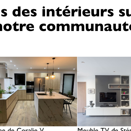
s des intérieurs 
notre communaut
ne de Coralie V.
Meuble TV de Sté