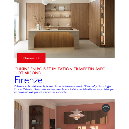
Nouveauté
CUISINE EN BOIS ET IMITATION TRAVERTIN AVEC
ÎLOT ARRONDI
Firenze
Découvrez la cuisine en bois avec îlot et imitation travertin "Firenze", coloris Light
Fox et Valencia. Dans cette cuisine, tout le savoir-faire de Schmidt est caractérisé par
ce qu'on ne voit pas, et tout ce qui est caché.