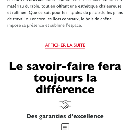
matériau durable, tout en offrant une esthétique chaleureuse
et raffinée. Que ce soit pour les façades de placards, les plans
de travail ou encore les îlots centraux, le bois de chêne
impose sa présence et sublime l’espace.
AFFICHER LA SUITE
Une cuisine durable
et respectueuse de
Le savoir-faire fera
l’environnement
toujours la
différence
Opter pour une cuisine en bois ancien, c'est également faire
un choix respectueux de l’environnement. Le bois recyclé ou
récupéré d’anciennes bâtisses permet de donner une
seconde vie à un matériau noble. En plus de limiter
Des garanties d'excellence
l’exploitation des ressources naturelles, cela participe à la
réduction de l’empreinte carbone de votre projet.