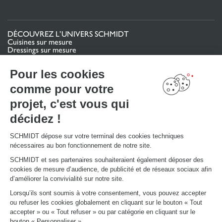
possibilité de personnaliser votre cuisine bois ancien en
fonction de vos goûts et de vos besoins. Que vous préfériez
une cuisine rustique avec des éléments vieillis et des finitions
DÉCOUVREZ L’UNIVERS SCHMIDT
brutes, ou une cuisine plus moderne intégrant des touches
Cuisines sur mesure
Dressings sur mesure
de bois ancien pour un contraste subtil, tout est possible.
Meubles et rangements sur mesure
Salles de bain sur mesure
Nos concepteurs vous accompagnent à chaque étape pour
Pour les cookies
Schmidt pour les pros
créer une cuisine sur-mesure, adaptée à vos envies et à votre
comme pour votre
mode de vie. Vous pouvez choisir parmi une large gamme de
projet, c'est vous qui
VOTRE PROJET
teintes et de finitions, qu’il s’agisse de bois brut, vieilli ou
Mon espace projet
encore cérusé. Les poignées, les crédences, les plans de
décidez !
Configurer en 3D
travail peuvent également être sélectionnés pour
Nous contacter
Trouver mon magasin
s’harmoniser parfaitement avec l’ensemble de votre projet.
SCHMIDT dépose sur votre terminal des cookies techniques
Le club by Schmidt
nécessaires au bon fonctionnement de notre site.
Bien que les cuisines bois ancien mettent à l’honneur des
PRENDRE RENDEZ-VOUS
SCHMIDT et ses partenaires souhaiteraient également déposer des
designs traditionnels, elles n’en demeurent pas moins
cookies de mesure d’audience, de publicité et de réseaux sociaux afin
fonctionnelles et adaptées aux exigences modernes. Chez
d’améliorer la convivialité sur notre site.
Schmidt, nous intégrons les dernières technologies et
LIENS UTILES
Lorsqu’ils sont soumis à votre consentement, vous pouvez accepter
équipements pour rendre votre cuisine aussi pratique
Promotions
ou refuser les cookies globalement en cliquant sur le bouton « Tout
Fiches produits
qu’esthétique. Électroménagers encastrés de haute
accepter » ou « Tout refuser » ou par catégorie en cliquant sur le
Guides de pose et d’entretien
technologie, solutions de rangement optimisées, éclairages
bouton « Personnaliser ».