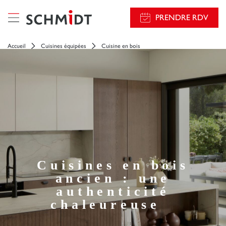
PRENDRE RDV
Accueil
Cuisines équipées
Cuisine en bois
Cuisines en bois
ancien : une
authenticité
chaleureuse