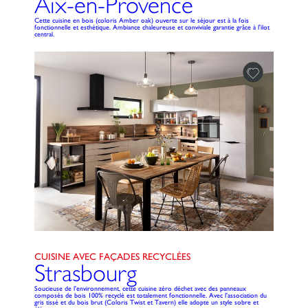
Aix-en-Provence
Cette cuisine en bois (coloris Amber oak) ouverte sur le séjour est à la fois
fonctionnelle et esthétique. Ambiance chaleureuse et conviviale garantie grâce à l'ilot
central.
CUISINE AVEC FAÇADES RECYCLÉES
Strasbourg
Soucieuse de l'environnement, cette cuisine zéro déchet avec des panneaux
composés de bois 100% recyclé est totalement fonctionnelle. Avec l'association du
gris tissé et du bois brut (Coloris Twist et Tavern) elle adopte un style sobre et