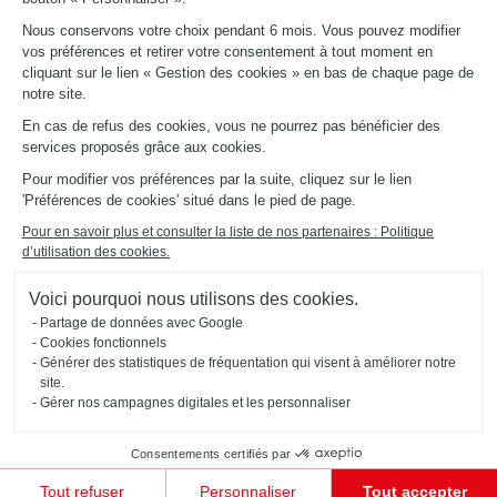
Consulter notre catalogue
intégrés… tout est pensé pour que votre cuisine soit à la fois
Nous conservons votre choix pendant 6 mois. Vous pouvez modifier
belle et ergonomique.
vos préférences et retirer votre consentement à tout moment en
À PROPOS
cliquant sur le lien « Gestion des cookies » en bas de chaque page de
Actualités du groupe
notre site.
Nous rejoindre
Profitez de votre
En cas de refus des cookies, vous ne pourrez pas bénéficier des
Ouvrir un magasin
cuisine en bois
services proposés grâce aux cookies.
Schmidt dans le monde
ancien Schmidt !
Nos magasins en France
Pour modifier vos préférences par la suite, cliquez sur le lien
'Préférences de cookies' situé dans le pied de page.
Pour en savoir plus et consulter la liste de nos partenaires : Politique
d’utilisation des cookies.
Vous l’aurez compris, dans nos cuisines en bois ancien,
chaque détail compte pour créer une atmosphère
Voici pourquoi nous utilisons des cookies.
accueillante et chaleureuse. Les meubles aux lignes douces,
Partage de données avec Google
Mentions légales
Gestion des cookies
les plans de travail robustes, les étagères ouvertes qui
Politique d'utilisation
Politique de
Accessibilité : non
Cookies fonctionnels
#ouischmidt
des cookies
confidentialité
conforme
laissent entrevoir la vaisselle ou les bocaux de cuisine…
Générer des statistiques de fréquentation qui visent à améliorer notre
Plan du site
2026 © SCHMIDT Groupe
Tous droits réservés
site.
Tout est pensé pour favoriser vos futurs moments de partage
Gérer nos campagnes digitales et les personnaliser
et de bien-être.
Une cuisine en bois ancien n’est pas simplement un lieu
Consentements certifiés par
fonctionnel, c’est un espace de vie, de partage et de
Tout refuser
Personnaliser
Tout accepter