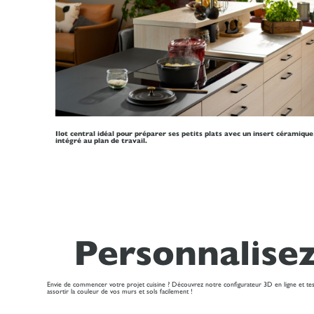
Ilot central idéal pour préparer ses petits plats avec un insert céramique
intégré au plan de travail.
Personnalisez
Envie de commencer votre projet cuisine ? Découvrez notre configurateur 3D en ligne et test
assortir la couleur de vos murs et sols facilement !