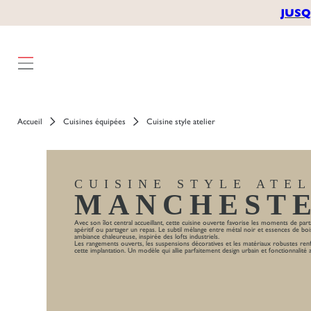
JUSQ
Accueil
Cuisines équipées
Cuisine style atelier
CUISINE STYLE ATE
MANCHEST
Avec son îlot central accueillant, cette cuisine ouverte favorise les moments de par
apéritif ou partager un repas. Le subtil mélange entre métal noir et essences de bo
ambiance chaleureuse, inspirée des lofts industriels.
Les rangements ouverts, les suspensions décoratives et les matériaux robustes renf
cette implantation. Un modèle qui allie parfaitement design urbain et fonctionnalité 