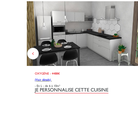
OXYGÈNE - 4488€
(Voir détails)
- En L - de 6 à 10m²
JE PERSONNALISE CETTE CUISINE