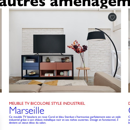
'autres aménagem
MEUBLE TV BICOLORE STYLE INDUSTRIEL
Marseille
Ce meuble TV bicolore en rose Coral et bleu Stardust s’harmonise parfaitement avec un style
C
industriel grâce à son châssis métallique noir et ses niches ouvertes. Design et fonctionnel, il
c
devient un atout déco du salon.
b