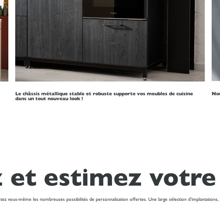
Le châssis métallique stable et robuste supporte vos meubles de cuisine
Nou
dans un tout nouveau look !
 et estimez votre
ez vous-même les nombreuses possibilités de personnalisation offertes. Une large sélection d'implantations,