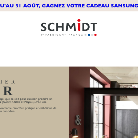
U'AU 31 AOÛT, GAGNEZ VOTRE CADEAU SAMSUNG*
LIER
ER
tage, que ce soit pour cuisiner, prendre un
is (coloris Osaka et Magnus) crée une
orcent le caractère pratique et esthétique de
au quotidien.