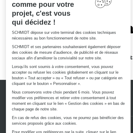
comme pour votre
projet, c'est vous
qui décidez !
Le savoir-fa
SCHMIDT dépose sur votre terminal des cookies techniques
nécessaires au bon fonctionnement de notre site.
SCHMIDT et ses partenaires souhaiteraient également déposer
des cookies de mesure d’audience, de publicité et de réseaux
Des garanties
Un devis et
sociaux afin d’améliorer la convivialité sur notre site.
d'excellence
Lorsqu’ils sont soumis à votre consentement, vous pouvez
accepter ou refuser les cookies globalement en cliquant sur le
bouton « Tout accepter » ou « Tout refuser » ou par catégorie en
cliquant sur le bouton « Personnaliser ».
Nous conservons votre choix pendant 6 mois. Vous pouvez
modifier vos préférences et retirer votre consentement à tout
moment en cliquant sur le lien « Gestion des cookies » en bas de
chaque page de notre site.
En cas de refus des cookies, vous ne pourrez pas bénéficier des
services proposés grâce aux cookies.
Nos autres sites :
VOTRE BOUTIQUE EN LIGNE
LE BLOG SCHMIDT
Pour modifier vos préférences par la suite, cliquez sur le lien