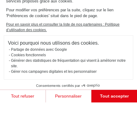
services proposés grâce aux cookies.
Pour modifier vos préférences par la suite, cliquez sur le lien
'Préférences de cookies' situé dans le pied de page.
AMÉNAGEMENT CELLIER AVEC ÉTAGÈRES
Nancy
Pour en savoir plus et consulter la liste de nos partenaires : Politique
d’utilisation des cookies.
Ce cellier sur mesure (coloris bois Harvey et noir Caneo) est pratique et ergonomique grâce à ses
étagères et rangements d'angles. Il s'adapte facilement à tout type de contenus et permet également
de conserver une grande visibilité dans les angles.
Voici pourquoi nous utilisons des cookies.
Partage de données avec Google
Cookies fonctionnels
Générer des statistiques de fréquentation qui visent à améliorer notre
site.
Gérer nos campagnes digitales et les personnaliser
Consentements certifiés par
Tout refuser
Personnaliser
Tout accepter
Plateforme de Gestion du Consentement : Personnalisez vos Options
Axeptio consent
Notre plateforme vous permet d'adapter et de gérer vos paramètres de confidentialité, en garant
JE PRENDS RENDEZ-VOUS !