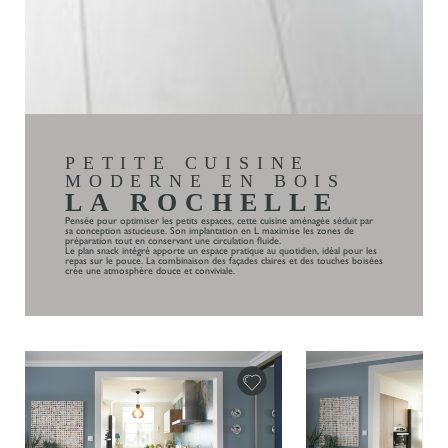
PETITE CUISINE
MODERNE EN BOIS
LA ROCHELLE
Pensée pour optimiser les petits espaces, cette cuisine aménagée séduit par
sa conception astucieuse. Son implantation en L maximise les zones de
préparation tout en conservant une circulation fluide.
Le plan snack intégré apporte un espace pratique au quotidien, idéal pour les
repas sur le pouce. La combinaison des façades claires et des touches boisées
crée une atmosphère douce et conviviale.