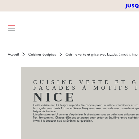
JUSQ
Accueil
Cuisines équipées
Cuisine verte et grise avec façades à motifs imp
CUISINE VERTE ET G
FAÇADES À MOTIFS 
NICE
Cette cuisine en U à l’esprit végétal a été conçue pour un intérieur lumineux et stru
les façades en coloris Mossa et Stone Grey compose une ambiance naturelle et apai
baigné de lumière.
L’implantation en U permet d’optimiser la circulation tout en délimitant efficaceme
îlot fonctionnel. Chaque élément est pensé pour créer un équilibre entre esthétis
invite à la douceur et à la sérénité au quotidien.