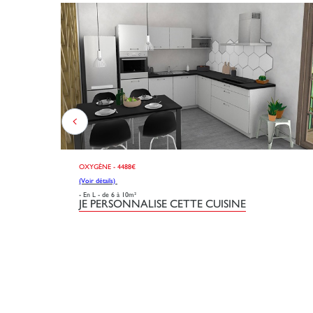
OXYGÈNE - 4488€
(Voir détails)
- En L - de 6 à 10m²
JE PERSONNALISE CETTE CUISINE