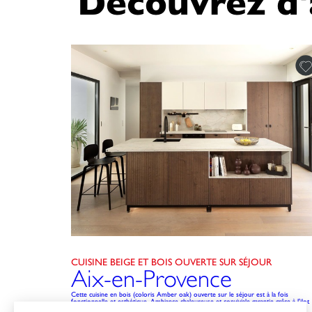
Découvrez d
CUISINE BEIGE ET BOIS OUVERTE SUR SÉJOUR
Aix-en-Provence
Cette cuisine en bois (coloris Amber oak) ouverte sur le séjour est à la fois
fonctionnelle et esthétique. Ambiance chaleureuse et conviviale garantie grâce à l'ilot
central.