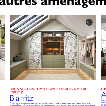
'autres aménagem
DRESSING SOUS COMBLES AVEC FAÇADES À MOTIFS
ES
A
IMPRIMÉS
Biarritz
Amén
bibl
Dressing sous-pente avec portes coulissantes, coloris vert Mossa et décor imprimé
un es
Watercolor Green. Il dispose d'un agencement idéal grâce à ses nombreuses possibilités