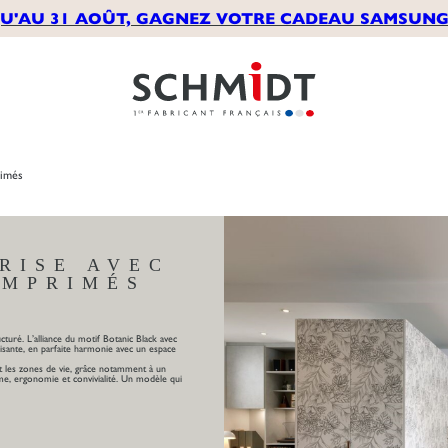
U'AU 31 AOÛT, GAGNEZ VOTRE CADEAU SAMSUNG*
rimés
RISE AVEC
IMPRIMÉS
cturé. L’alliance du motif Botanic Black avec
sante, en parfaite harmonie avec un espace
nt les zones de vie, grâce notamment à un
me, ergonomie et convivialité. Un modèle qui