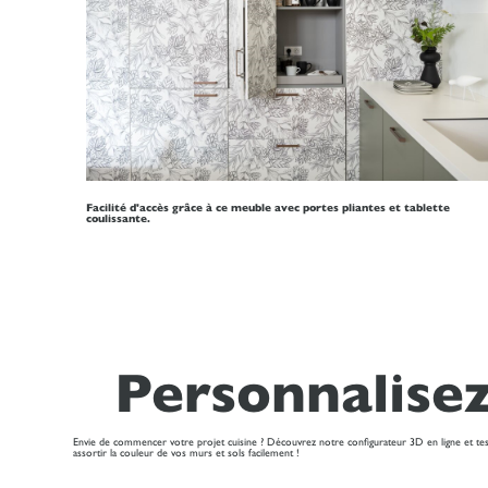
Facilité d'accès grâce à ce meuble avec portes pliantes et tablette
coulissante.
Personnalisez
Envie de commencer votre projet cuisine ? Découvrez notre configurateur 3D en ligne et test
assortir la couleur de vos murs et sols facilement !