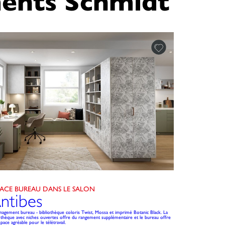
ents Schmidt
PACE BUREAU DANS LE SALON
ntibes
agement bureau - bibliothèque coloris Twist, Mossa et imprimé Botanic Black. La
iothèque avec niches ouvertes offre du rangement supplémentaire et le bureau offre
pace agréable pour le télétravail.