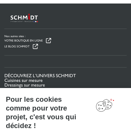
Nos autres sites :
VOTRE BOUTIQUE EN LIGNE
LE BLOG SCHMIDT
DÉCOUVREZ L’UNIVERS SCHMIDT
Cuisines sur mesure
Dressings sur mesure
Meubles et rangements sur mesure
Salles de bain sur mesure
Pour les cookies
Schmidt pour les pros
comme pour votre
VOTRE PROJET
projet, c'est vous qui
Mon espace projet
décidez !
Configurer en 3D
Nous contacter