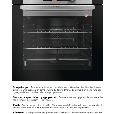
Son principe
: Toutes les salissures sont éliminées, même les plus difficiles d’accès,
brûlées par la montée en température du four à 500°C. La durée d’un nettoyage par
pyrolyse dépend du choix de cycle programmé.
Ses avantages
:
Nettoyage parfait.
Ce mode de nettoyage est le plus complet
car il élimine les graisses ET les sucres.
Facile
. Après une pyrolyse, il suffit d’ôter avec un chiffon humide, une fine couche de
cendre résiduelle de la combustion des salissures. Le four est impeccable.
Sécurisé
. La température des portes dites « froides » est maintenue en dessous de