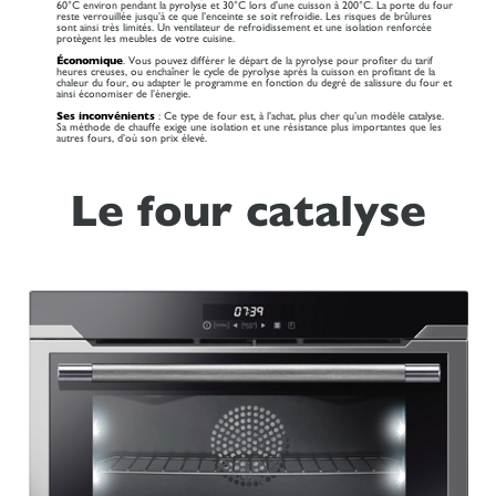
60°C environ pendant la pyrolyse et 30°C lors d'une cuisson à 200°C. La porte du four
reste verrouillée jusqu’à ce que l’enceinte se soit refroidie. Les risques de brûlures
sont ainsi très limités. Un ventilateur de refroidissement et une isolation renforcée
protègent les meubles de votre cuisine.
Économique
. Vous pouvez différer le départ de la pyrolyse pour profiter du tarif
heures creuses, ou enchaîner le cycle de pyrolyse après la cuisson en profitant de la
chaleur du four, ou adapter le programme en fonction du degré de salissure du four et
ainsi économiser de l’énergie.
Ses inconvénients
: Ce type de four est, à l’achat, plus cher qu’un modèle catalyse.
Sa méthode de chauffe exige une isolation et une résistance plus importantes que les
autres fours, d’où son prix élevé.
Le four catalyse