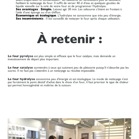
facilitant le nettoyage du four. Il suffit de verser 40 cl d’eau et quelques gouttes de
liquide vaisselle sur la sole de votre four et de programmer l’hydrolyse.
Ses avantages
:
Simple.
Laissez agir 30 min. Les salissures s’ôtent en frottant à
l’aide d’une éponge ou d’un chiffon.
Économique et écologique
. L’hydrolyse ne consomme que très peu d’énergie.
Ses inconvénients
: Il est conseillé de nettoyer le four après chaque utilisation.
À retenir :
Le four pyrolyse
est plus simple et efficace que le four catalyse, mais demande un
investissement de départ plus important.
Le four catalyse
conviendra à ceux qui cuisinent peu de pâtisserie puisqu’il n’absorbe pas les
sucres. Il ne faut pas s’attendre à un nettoyage au résultat impeccable.
Le four hydrolyse
consomme peu d’énergie et est écologique. Le mode de nettoyage n’est
pas forcément le point décisif d’achat dans le choix d’un four, il faut prioriser le type de chaleur
qui permet homogénéité et maîtrise de la cuisson.