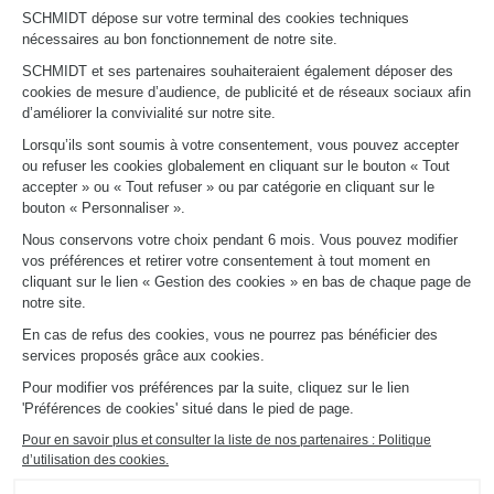
Trouver mon magasin
SCHMIDT dépose sur votre terminal des cookies techniques
Le club by Schmidt
nécessaires au bon fonctionnement de notre site.
PRENDRE RENDEZ-VOUS
SCHMIDT et ses partenaires souhaiteraient également déposer des
cookies de mesure d’audience, de publicité et de réseaux sociaux afin
d’améliorer la convivialité sur notre site.
LIENS UTILES
Lorsqu’ils sont soumis à votre consentement, vous pouvez accepter
Promotions
ou refuser les cookies globalement en cliquant sur le bouton « Tout
Fiches produits
accepter » ou « Tout refuser » ou par catégorie en cliquant sur le
Guides de pose et d’entretien
bouton « Personnaliser ».
Consulter notre catalogue
Nous conservons votre choix pendant 6 mois. Vous pouvez modifier
vos préférences et retirer votre consentement à tout moment en
À PROPOS
cliquant sur le lien « Gestion des cookies » en bas de chaque page de
Actualités du groupe
notre site.
Nous rejoindre
En cas de refus des cookies, vous ne pourrez pas bénéficier des
Ouvrir un magasin
services proposés grâce aux cookies.
Schmidt dans le monde
Nos magasins en France
Pour modifier vos préférences par la suite, cliquez sur le lien
'Préférences de cookies' situé dans le pied de page.
Pour en savoir plus et consulter la liste de nos partenaires : Politique
d’utilisation des cookies.