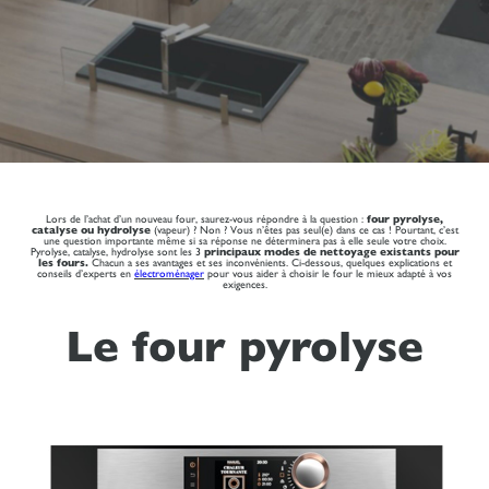
Lors de l’achat d’un nouveau four, saurez-vous répondre à la question :
four pyrolyse,
catalyse ou hydrolyse
(vapeur) ? Non ? Vous n’êtes pas seul(e) dans ce cas ! Pourtant, c’est
une question importante même si sa réponse ne déterminera pas à elle seule votre choix.
Pyrolyse, catalyse, hydrolyse sont les 3
principaux modes de nettoyage existants pour
les fours.
Chacun a ses avantages et ses inconvénients. Ci-dessous, quelques explications et
conseils d’experts en
électroménager
pour vous aider à choisir le four le mieux adapté à vos
exigences.
Le four pyrolyse