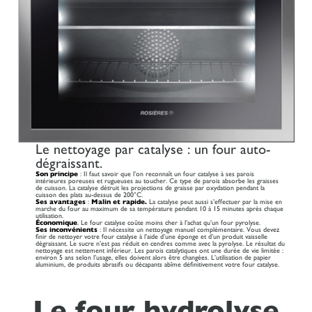
Le nettoyage par catalyse : un four auto-
dégraissant.
Son principe
: Il faut savoir que l’on reconnaît un four catalyse à ses parois
intérieures poreuses et rugueuses au toucher. Ce type de parois absorbe les graisses
de cuisson. La catalyse détruit les projections de graisse par oxydation pendant la
cuisson des plats au-dessus de 200°C.
Ses avantages
:
Malin et rapide.
La catalyse peut aussi s’effectuer par la mise en
marche du four au maximum de sa température pendant 10 à 15 minutes après chaque
utilisation.
Économique
. Le four catalyse coûte moins cher à l’achat qu’un four pyrolyse.
Ses inconvénients
: Il nécessite un nettoyage manuel complémentaire. Vous devez
finir de nettoyer votre four catalyse à l’aide d’une éponge et d’un produit vaisselle
dégraissant. Le sucre n’est pas réduit en cendres comme avec la pyrolyse. Le résultat du
nettoyage est nettement inférieur. Les parois catalytiques ont une durée de vie limitée :
environ 5 ans selon l’usage, elles doivent alors être changées. L’utilisation de papier
aluminium, de produits abrasifs ou décapants abîme définitivement votre four catalyse.
Le four hydrolyse