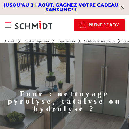
JUSQU'AU 31 AOÛT, GAGNEZ VOTRE CADEAU
SAMSUNG* !
PRENDRE RDV
Accueil
Cuisines équipées
Expériences
Guides et comparatifs
Fou
Four : nettoyage
pyrolyse, catalyse ou
hydrolyse ?