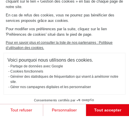
cliquant sur le lien « Gestion des cookies » en bas de chaque page de
notre site.
En cas de refus des cookies, vous ne pourrez pas bénéficier des
services proposés grâce aux cookies.
Pour modifier vos préférences par la suite, cliquez sur le lien
'Préférences de cookies' situé dans le pied de page.
Pour en savoir plus et consulter la liste de nos partenaires : Politique
PETIT DRESSING D'ENTRÉE AVEC PORTES COULISSANTES
d’utilisation des cookies.
Arcachon
Voici pourquoi nous utilisons des cookies.
Ce dressing d'entrée avec portes coulissantes coloris Vintage Oak et Caneo est parfait pour les petits
espaces. Il dispose d'un agencement idéal grâce à ses étagères repositionnables, ses penderies et sa
grande porte miroir.
Partage de données avec Google
Cookies fonctionnels
Générer des statistiques de fréquentation qui visent à améliorer notre
site.
Gérer nos campagnes digitales et les personnaliser
Consentements certifiés par
Tout refuser
Personnaliser
Tout accepter
Plateforme de Gestion du Consentement : Personnalisez vos Options
Axeptio consent
Notre plateforme vous permet d'adapter et de gérer vos paramètres de confidentialité, en garant
JE PRENDS RENDEZ-VOUS !