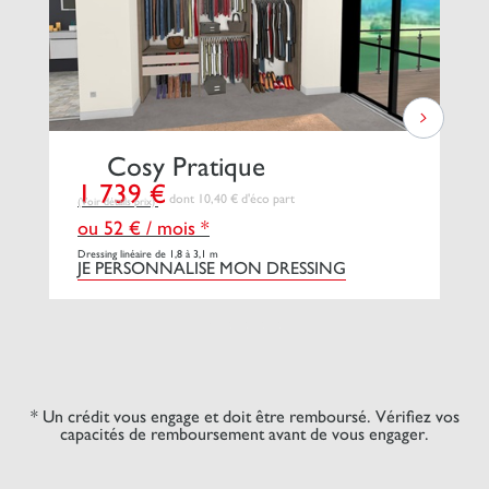
Cosy Pratique
1 739 €
2
dont 10,40 € d'éco part
(Voir détails prix)
(Vo
ou 52 € / mois *
o
Dressing linéaire de 1,8 à 3,1 m
Dre
JE PERSONNALISE MON DRESSING
J
* Un crédit vous engage et doit être remboursé. Vérifiez vos
capacités de remboursement avant de vous engager.