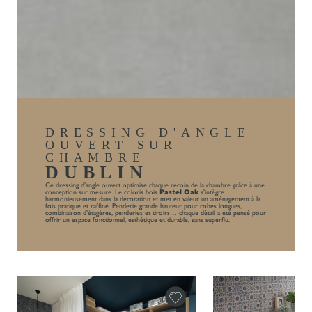
DRESSING D'ANGLE
OUVERT SUR
CHAMBRE
DUBLIN
Ce dressing d’angle ouvert optimise chaque recoin de la chambre grâce à une
conception sur mesure. Le coloris bois
Pastel Oak
s’intègre
harmonieusement dans la décoration et met en valeur un aménagement à la
fois pratique et raffiné. Penderie grande hauteur pour robes longues,
combinaison d’étagères, penderies et tiroirs… chaque détail a été pensé pour
offrir un espace fonctionnel, esthétique et durable, sans superflu.