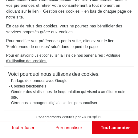
vos préférences et retirer votre consentement à tout moment en
cliquant sur le lien « Gestion des cookies » en bas de chaque page de
notre site.
En cas de refus des cookies, vous ne pourrez pas bénéficier des
services proposés grâce aux cookies.
Pour modifier vos préférences par la suite, cliquez sur le lien
'Préférences de cookies' situé dans le pied de page.
Pour en savoir plus et consulter la liste de nos partenaires : Politique
CUISINE EN COLLABORATION AVEC CHRISTIAN LACROIX
MAISON
d’utilisation des cookies.
Algae Bloom
Voici pourquoi nous utilisons des cookies.
Cette cuisine ouverte avec îlot central née de la collaboration avec Christian Lacroix Maison est design
et fonctionnelle. Le décor Algae Bloom qui habille les façades des armoires intègre une touche de
Partage de données avec Google
créativité et d’audace.
Cookies fonctionnels
Générer des statistiques de fréquentation qui visent à améliorer notre
site.
Gérer nos campagnes digitales et les personnaliser
Consentements certifiés par
Tout refuser
Personnaliser
Tout accepter
Plateforme de Gestion du Consentement : Personnalisez vos Options
Axeptio consent