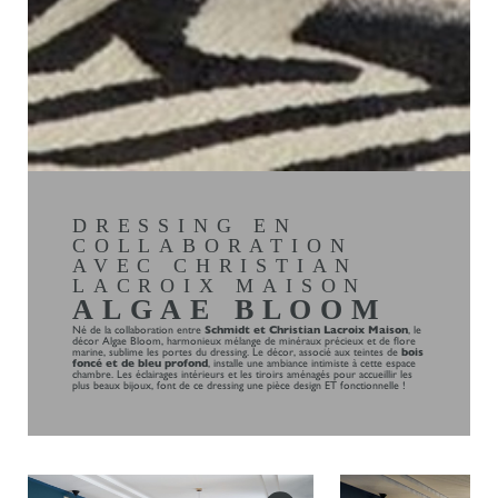
DRESSING EN
COLLABORATION
AVEC CHRISTIAN
LACROIX MAISON
ALGAE BLOOM
Né de la collaboration entre
Schmidt et Christian Lacroix Maison
, le
décor Algae Bloom, harmonieux mélange de minéraux précieux et de flore
marine, sublime les portes du dressing. Le décor, associé aux teintes de
bois
foncé et de bleu profond
, installe une ambiance intimiste à cette espace
chambre. Les éclairages intérieurs et les tiroirs aménagés pour accueillir les
plus beaux bijoux, font de ce dressing une pièce design ET fonctionnelle !