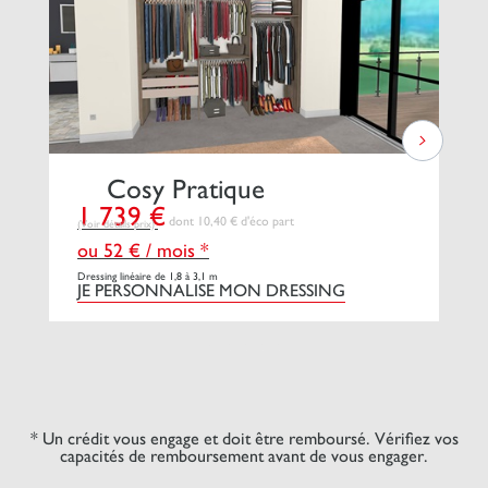
Cosy Pratique
1 739 €
2
dont 10,40 € d'éco part
(Voir détails prix)
(Vo
ou 52 € / mois *
o
Dressing linéaire de 1,8 à 3,1 m
Dre
JE PERSONNALISE MON DRESSING
J
* Un crédit vous engage et doit être remboursé. Vérifiez vos
capacités de remboursement avant de vous engager.