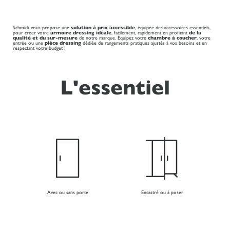
Schmidt vous propose une
solution à prix accessible
, équipée des accessoires essentiels,
pour créer votre
armoire dressing idéale
, facilement, rapidement en profitant
de la
qualité et du sur-mesure
de notre marque. Équipez votre
chambre à coucher
, votre
entrée ou une
pièce dressing
dédiée de rangements pratiques ajustés à vos besoins et en
respectant votre budget !
L'essentiel
Avec ou sans porte
Encastré ou à poser