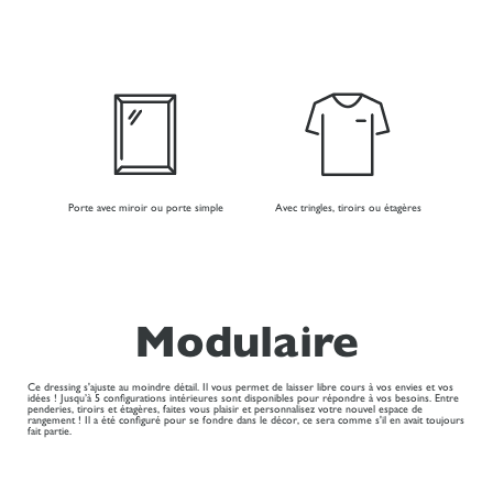
Porte avec miroir ou porte simple
Avec tringles, tiroirs ou étagères
Modulaire
Ce dressing s'ajuste au moindre détail. Il vous permet de laisser libre cours à vos envies et vos
idées ! Jusqu’à 5 configurations intérieures sont disponibles pour répondre à vos besoins. Entre
penderies, tiroirs et étagères, faites vous plaisir et personnalisez votre nouvel espace de
rangement ! Il a été configuré pour se fondre dans le décor, ce sera comme s'il en avait toujours
fait partie.