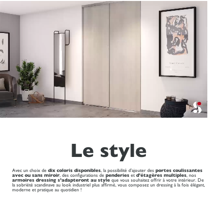
Le style
Avec un choix de
dix coloris disponibles
, la possibilité d’ajouter des
portes coulissantes
avec ou sans miroir
, des configurations de
penderies
et
d’étagères multiples
, nos
armoires dressing s’adapteront au style
que vous souhaitez offrir à votre intérieur. De
la sobriété scandinave au look industriel plus affirmé, vous composez un dressing à la fois élégant,
moderne et pratique au quotidien !