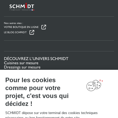
Nos autres sites :
VOTRE BOUTIQUE EN LIGNE
LE BLOG SCHMIDT
DÉCOUVREZ L’UNIVERS SCHMIDT
Cuisines sur mesure
Dressings sur mesure
Meubles et rangements sur mesure
Salles de bain sur mesure
Pour les cookies
Schmidt pour les pros
comme pour votre
VOTRE PROJET
projet, c'est vous qui
Mon espace projet
décidez !
Configurer en 3D
Nous contacter
Trouver mon magasin
SCHMIDT dépose sur votre terminal des cookies techniques
Le club by Schmidt
nécessaires au bon fonctionnement de notre site.