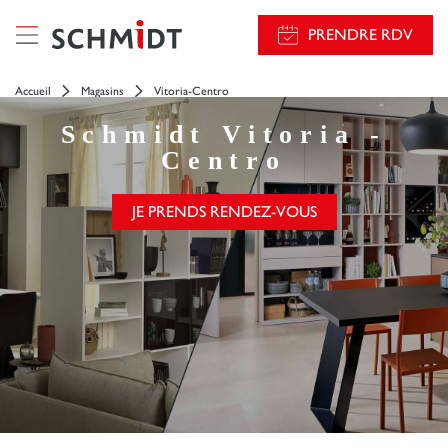
PRENDRE RDV
Accueil
Magasins
Vitoria-Centro
Schmidt
Vitoria -
Centro
JE PRENDS RENDEZ-VOUS