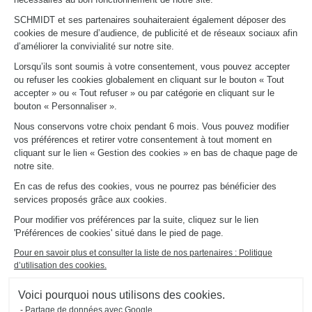
PRENDRE RENDEZ-VOUS
SCHMIDT et ses partenaires souhaiteraient également déposer des
cookies de mesure d’audience, de publicité et de réseaux sociaux afin
d’améliorer la convivialité sur notre site.
LIENS UTILES
Lorsqu’ils sont soumis à votre consentement, vous pouvez accepter
Promotions
ou refuser les cookies globalement en cliquant sur le bouton « Tout
Fiches produits
accepter » ou « Tout refuser » ou par catégorie en cliquant sur le
Guides de pose et d’entretien
bouton « Personnaliser ».
Consulter notre catalogue
Nous conservons votre choix pendant 6 mois. Vous pouvez modifier
vos préférences et retirer votre consentement à tout moment en
À PROPOS
cliquant sur le lien « Gestion des cookies » en bas de chaque page de
Actualités du groupe
notre site.
Nous rejoindre
En cas de refus des cookies, vous ne pourrez pas bénéficier des
Ouvrir un magasin
services proposés grâce aux cookies.
Schmidt dans le monde
Nos magasins en France
Pour modifier vos préférences par la suite, cliquez sur le lien
'Préférences de cookies' situé dans le pied de page.
Pour en savoir plus et consulter la liste de nos partenaires : Politique
d’utilisation des cookies.
Voici pourquoi nous utilisons des cookies.
Partage de données avec Google