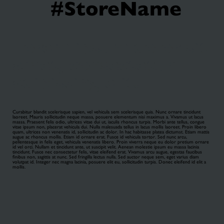
#StoreName
Lorem ipsum dolor sit
amet, consectetur
adipiscing elit.
Curabitur blandit scelerisque sapien, vel vehicula sem scelerisque quis. Nunc ornare tincidunt
laoreet. Mauris sollicitudin neque massa, posuere elementum nisi maximus a. Vivamus ut lacus
massa. Praesent felis odio, ultrices vitae dui ut, iaculis rhoncus turpis. Morbi ante tellus, congue
vitae ipsum non, placerat vehicula dui. Nulla malesuada tellus in lacus mollis laoreet. Proin libero
quam, ultrices non venenatis id, sollicitudin ac dolor. In hac habitasse platea dictumst. Etiam mattis
augue ac rhoncus mollis. Etiam id ornare erat. Fusce id vehicula tortor. Sed nunc arcu,
pellentesque in felis eget, vehicula venenatis libero. Proin viverra neque eu dolor pretium ornare
id vel orci. Nullam et tincidunt ante, ut suscipit velit. Aenean molestie ipsum eu massa lacinia
tincidunt. Fusce nec consectetur felis, vitae eleifend erat. Vivamus arcu augue, egestas faucibus
finibus non, sagittis at nunc. Sed fringilla lectus nulla. Sed auctor neque sem, eget varius diam
volutpat id. Integer nec magna lacinia, posuere elit eu, sollicitudin turpis. Donec eleifend id elit a
mollis.