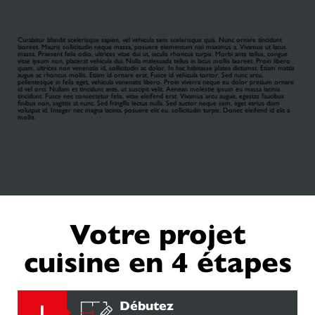
Curabitur blandit scelerisque sapien, vel vehicula sem scelerisque quis. Nunc ornare tincidunt
laoreet. Mauris sollicitudin neque massa, posuere elementum nisi maximus a. Vivamus ut lacus
massa. Praesent felis odio, ultrices vitae dui ut, iaculis rhoncus turpis. Morbi ante tellus, congue
vitae ipsum non, placerat vehicula dui. Nulla malesuada tellus in lacus mollis laoreet. Proin libero
quam, ultrices non venenatis id, sollicitudin ac dolor. In hac habitasse platea dictumst. Etiam mattis
augue ac rhoncus mollis. Etiam id ornare erat. Fusce id vehicula tortor. Sed nunc arcu,
pellentesque in felis eget, vehicula venenatis libero. Proin viverra neque eu dolor pretium ornare
id vel orci. Nullam et tincidunt ante, ut suscipit velit. Aenean molestie ipsum eu massa lacinia
tincidunt. Fusce nec consectetur felis, vitae eleifend erat. Vivamus arcu augue, egestas faucibus
finibus non, sagittis at nunc. Sed fringilla lectus nulla. Sed auctor neque sem, eget varius diam
volutpat id. Integer nec magna lacinia, posuere elit eu, sollicitudin turpis. Donec eleifend id elit a
mollis.
Votre projet
cuisine en 4 étapes
Débutez