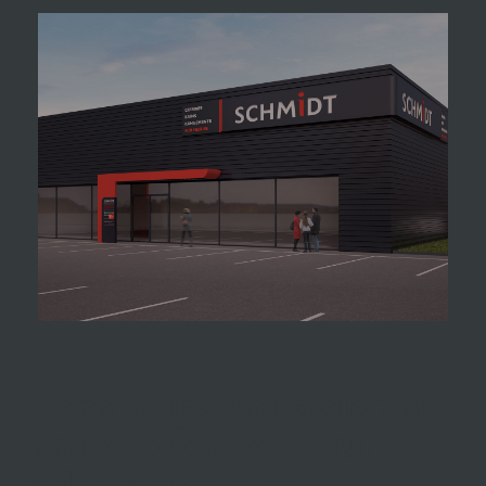
Lorem ipsum dolor sit
amet, consectetur
adipiscing elit.