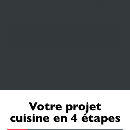
maison et embellir le
décor
Lieu de vie, la
cuisine équipée
mérite le savoir-faire d'un professionnel. En fonction des
qualités particulières de votre espace, votre cuisiniste de Cannes Mougins vous apportera son
expertise. Avec configuration en L pour optimiser un coin de la pièce ou avec îlot central pour
centraliser son plan de cuisson, chaque solution répondra à vos exigences. Ambiance cottage avec
des placards blancs et
plan de travail
façon chêne clair ou atmosphère contemporaine de
placards sans poignets avec plan de travail façon granit gris, nous vous inspirerons de magnifiques
harmonies. Tout aussi expert en matière de salle de bain, notre magasin transforme votre pièce
d'eau en havre de sérénité. Inspiration zen d'un décor blanc et gris ou style design marbré, les
grandes tendances se plient à vos goûts. Enfin, côté placards, vous n'aurez plus d'excuse de ne pas
avoir un
dressing
moderne conçu
sur mesure
en fonction de vos envies de rangement.
A bientôt chez Schmidt !
Votre projet
cuisine en 4 étapes