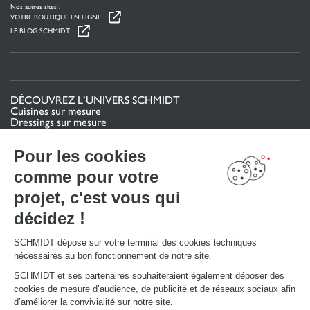
Nos autres sites :
VOTRE BOUTIQUE EN LIGNE
LE BLOG SCHMIDT
DÉCOUVREZ L’UNIVERS SCHMIDT
Cuisines sur mesure
Dressings sur mesure
Meubles et rangements sur mesure
Salles de bain sur mesure
Pour les cookies
Schmidt pour les pros
comme pour votre
VOTRE PROJET
projet, c'est vous qui
Mon espace projet
décidez !
Configurer en 3D
Nous contacter
Trouver mon magasin
SCHMIDT dépose sur votre terminal des cookies techniques
Le club by Schmidt
nécessaires au bon fonctionnement de notre site.
PRENDRE RENDEZ-VOUS
SCHMIDT et ses partenaires souhaiteraient également déposer des
cookies de mesure d’audience, de publicité et de réseaux sociaux afin
d’améliorer la convivialité sur notre site.