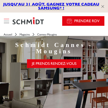
JUSQU'AU 31 AOÛT, GAGNEZ VOTRE CADEAU
SAMSUNG* !
PRENDRE RDV
Accueil
Magasins
Cannes-Mougins
Schmidt
Cannes -
Mougins
JE PRENDS RENDEZ-VOUS