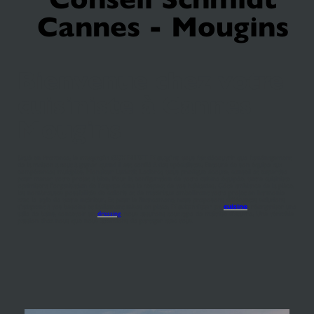
Cannes - Mougins
Bienvenue chez votre
cuisiniste à Cannes
Mougins
Situé en Provence, le
magasin SCHMIDT Mougins
vous fait découvrir que l'aménagement
de la maison a tout à gagner quand il est confié à des spécialistes. Entouré de son équipe aux
compétences multiples, Monsieur Ludovic Leclercq vous prodigue écoute, conseil et expertise
pour mener votre projet à bien. Pour la configuration de votre cuisine équipée, votre cuisiniste
optimisera l'organisation de l'espace dans le respect de vos habitudes. Côté ambiance de la pièce,
les nombreuses possibilités de coloris et de matériaux embelliront votre projet en harmonie
avec le style de votre intérieur. Et pour le financement, nous proposons différentes solutions
s’adaptant à vos besoins et facilement mises en place.
Moderniser sa
cuisine
, réorganiser une
salle de bains, concevoir un
dressing
, nous assurons tout type de maîtrise d’œuvre. Une véritable
passion chez nous que nous attendons de partager avec vous.