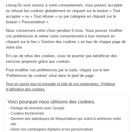
LIENS UTILES
Lorsqu’ils sont soumis à votre consentement, vous pouvez accepter
Promotions
ou refuser les cookies globalement en cliquant sur le bouton « Tout
Fiches produits
accepter » ou « Tout refuser » ou par catégorie en cliquant sur le
Guides de pose et d’entretien
bouton « Personnaliser ».
Consulter notre catalogue
Nous conservons votre choix pendant 6 mois. Vous pouvez modifier
vos préférences et retirer votre consentement à tout moment en
À PROPOS
cliquant sur le lien « Gestion des cookies » en bas de chaque page de
Actualités du groupe
notre site.
Nous rejoindre
En cas de refus des cookies, vous ne pourrez pas bénéficier des
Ouvrir un magasin
services proposés grâce aux cookies.
Schmidt dans le monde
Nos magasins en France
Pour modifier vos préférences par la suite, cliquez sur le lien
'Préférences de cookies' situé dans le pied de page.
Pour en savoir plus et consulter la liste de nos partenaires : Politique
d’utilisation des cookies.
Voici pourquoi nous utilisons des cookies.
Partage de données avec Google
Mentions légales
Gestion des cookies
Politique d'utilisation
Politique de
Accessibilité : non
Cookies fonctionnels
#ouischmidt
des cookies
confidentialité
conforme
Générer des statistiques de fréquentation qui visent à améliorer notre
Plan du site
2026 © SCHMIDT Groupe
Tous droits réservés
site.
Gérer nos campagnes digitales et les personnaliser