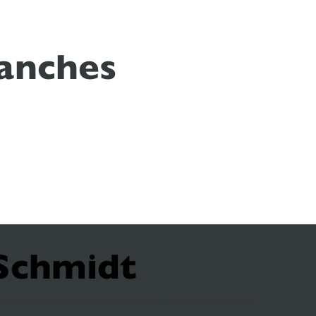
lanches
 Schmidt
 toute équipée, notre équipe vous accueille avec expertise et convivialité pour concrétiser