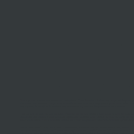
Votre cuisinist
Sallanches pou
conception de 
future cuisine
Votre projet mérite une attention particulière. Chez Schmidt à Sallanches, nous privilégions
d'écouter vos attentes. Nous vous conseillons avec soin et transparence pour vous aider à fai
des façades, le motif et la matière des crédences ou encore l'implantation de la cuisine.
Que ce soit au sein de nos bureaux d'études ou de nos ateliers, nos experts sont formés po
demandes des clients. Nous sommes également qualifiés pour définir le type de matériau durab
électroménagers. Votre nouvelle cuisine sera tout simplement aussi fonctionnelle qu'esthétiq
Pour concevoir des cuisines modernes, tendances et fonctionnelles, nous mis
chaque projet, nous utilisons des logiciels de modélisation 3D pour visualiser
fabrication assurent une précision millimétrée et une qualité irréprochable grâce à des machi