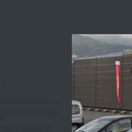
e à
r la
votre
 équipée
 une approche personnalisée en prenant le temps
re les meilleurs choix, que ce soit sur les couleurs
ur respecter les normes tout en respectant les
le à utiliser ou l'emplacement idéal des appareils
ue.
ons sur l'innovation. Dès le début de
 le rendu final.
En usine, nos équipes de
nes de pointe. Le tout est orchestré par un