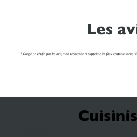
Les av
* Google ne vérifie pas les avis, mais recherche et supprime les faux contenus lorsqu'ils 
Cuisini
Vous cherchez un
cuisiniste à Sallanches
? Rendez-vous chez Schmidt, situé sur l'Avenue
votre projet sur mesure.