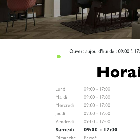
Ouvert
aujourd'hui de : 09:00 à 17
Horai
Lundi
09:00
-
17:00
Mardi
09:00
-
17:00
Mercredi
09:00
-
17:00
Jeudi
09:00
-
17:00
Vendredi
09:00
-
17:00
Samedi
09:00
-
17:00
Dimanche
Fermé