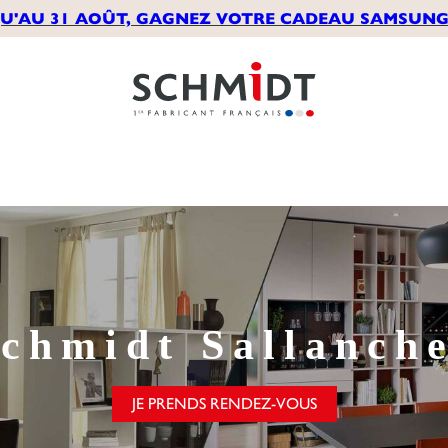
U'AU 31 AOÛT, GAGNEZ VOTRE CADEAU SAMSUNG*
chmidt
Sallanch
JE PRENDS RENDEZ-VOUS