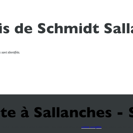
is de Schmidt Sal
sont identifiés.
ste à Sallanches -
 André Lasquin, dans la zone industrielle. Que vous souhaitiez une
cuisine complète
, une cuisine avec îlot ou