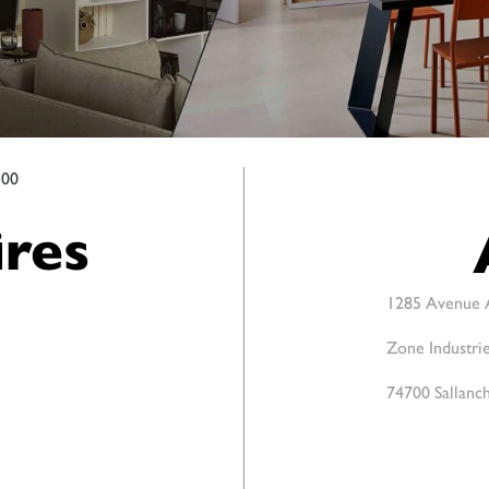
:00
res
1285 Avenue A
Zone Industrie
74700 Sallanc