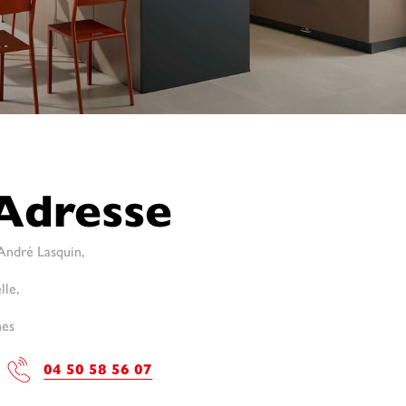
Adresse
ndré Lasquin,
lle,
hes
04 50 58 56 07