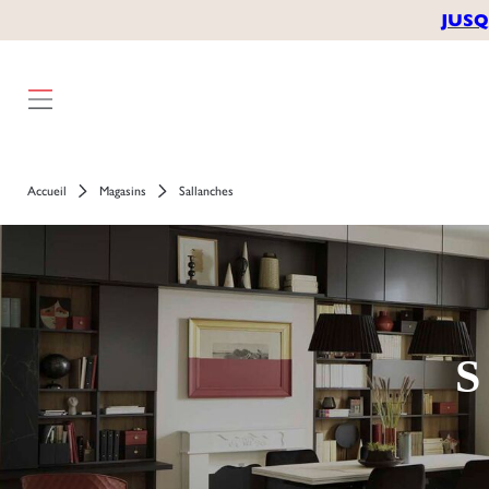
JUSQ
Accueil
Magasins
Sallanches
S