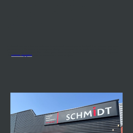
Montmorot (Lons-
le-Saunier) –
Schmidt
L’objectif est de créer un intérieur fonctionnel, esthétique et évolutif. Les cuisines que nous
proposons à Montmorot conjuguent design contemporain et matériaux robustes, tout en
respectant les principes d’un habitat plus responsable. Vous pouvez consulter notre gamme
de
cuisines équipées
pour commencer à vous projeter.