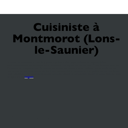
Cuisiniste à
Montmorot (Lons-
le-Saunier)
Trouver un cuisiniste à Lons-le-Saunier capable d’allier style, solidité et responsabilité
environnementale est essentiel pour concevoir un espace de vie durable. Chez Schmidt près de
Montmorot, chaque projet de cuisine est conçu sur mesure pour refléter votre mode de vie,
vos envies et vos contraintes. Grâce à notre savoir-faire reconnu et à la qualité de nos matériaux,
vous bénéficiez d’un accompagnement complet, depuis la conception jusqu’à la pose. Rendez-vous
en ligne ou en
magasin
!
Votre cuisiniste à