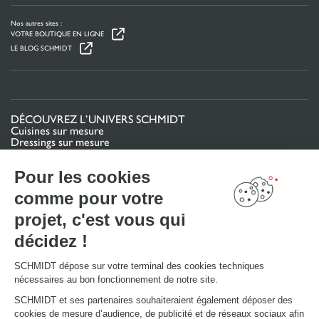
Nos autres sites :
VOTRE BOUTIQUE EN LIGNE
LE BLOG SCHMIDT
DÉCOUVREZ L’UNIVERS SCHMIDT
Cuisines sur mesure
Dressings sur mesure
Meubles et rangements sur mesure
Salles de bain sur mesure
Pour les cookies
Schmidt pour les pros
comme pour votre
VOTRE PROJET
projet, c'est vous qui
Mon espace projet
décidez !
Configurer en 3D
Nous contacter
Trouver mon magasin
SCHMIDT dépose sur votre terminal des cookies techniques
Le club by Schmidt
nécessaires au bon fonctionnement de notre site.
PRENDRE RENDEZ-VOUS
SCHMIDT et ses partenaires souhaiteraient également déposer des
cookies de mesure d’audience, de publicité et de réseaux sociaux afin