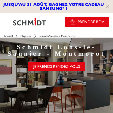
JUSQU'AU 31 AOÛT, GAGNEZ VOTRE CADEAU
SAMSUNG* !
PRENDRE RDV
Accueil
Magasins
Lons-le-Saunier - Montmorot
Schmidt
Lons-le-
Saunier - Montmorot
JE PRENDS RENDEZ-VOUS