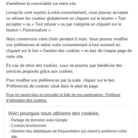
d’améliorer la convivialité sur notre site.
LIENS UTILES
Lorsqu’ils sont soumis à votre consentement, vous pouvez accepter
Promotions
ou refuser les cookies globalement en cliquant sur le bouton « Tout
Fiches produits
accepter » ou « Tout refuser » ou par catégorie en cliquant sur le
Guides de pose et d’entretien
bouton « Personnaliser ».
Consulter notre catalogue
Nous conservons votre choix pendant 6 mois. Vous pouvez modifier
vos préférences et retirer votre consentement à tout moment en
À PROPOS
cliquant sur le lien « Gestion des cookies » en bas de chaque page de
Actualités du groupe
notre site.
Nous rejoindre
En cas de refus des cookies, vous ne pourrez pas bénéficier des
Ouvrir un magasin
services proposés grâce aux cookies.
Schmidt dans le monde
Nos magasins en France
Pour modifier vos préférences par la suite, cliquez sur le lien
'Préférences de cookies' situé dans le pied de page.
Pour en savoir plus et consulter la liste de nos partenaires : Politique
d’utilisation des cookies.
Voici pourquoi nous utilisons des cookies.
Partage de données avec Google
Mentions légales
Gestion des cookies
Politique d'utilisation
Politique de
Accessibilité : non
Cookies fonctionnels
#ouischmidt
des cookies
confidentialité
conforme
Générer des statistiques de fréquentation qui visent à améliorer notre
Plan du site
2026 © SCHMIDT Groupe
Tous droits réservés
site.