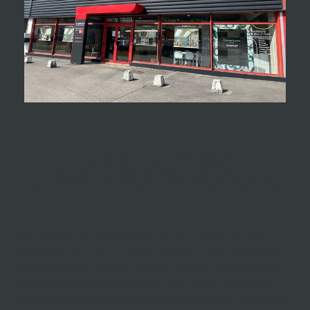
Une cuisine
personnalisée,
fabriquée avec soin
Nos experts en aménagement vous accueillent
au sein du
magasin de Montmorot, dans la zone d'activité
commerciale de Chantrans
. Chaque client bénéficie
d’un accompagnement individuel pour définir son projet,
selon son budget, ses goûts et les contraintes de son espace.