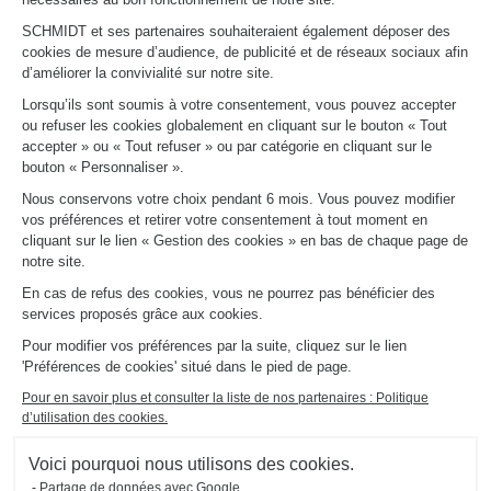
PRENDRE RENDEZ-VOUS
SCHMIDT et ses partenaires souhaiteraient également déposer des
cookies de mesure d’audience, de publicité et de réseaux sociaux afin
d’améliorer la convivialité sur notre site.
LIENS UTILES
Lorsqu’ils sont soumis à votre consentement, vous pouvez accepter
Promotions
ou refuser les cookies globalement en cliquant sur le bouton « Tout
Fiches produits
accepter » ou « Tout refuser » ou par catégorie en cliquant sur le
Guides de pose et d’entretien
bouton « Personnaliser ».
Consulter notre catalogue
Nous conservons votre choix pendant 6 mois. Vous pouvez modifier
vos préférences et retirer votre consentement à tout moment en
À PROPOS
cliquant sur le lien « Gestion des cookies » en bas de chaque page de
Actualités du groupe
notre site.
Nous rejoindre
En cas de refus des cookies, vous ne pourrez pas bénéficier des
Ouvrir un magasin
services proposés grâce aux cookies.
Schmidt dans le monde
Nos magasins en France
Pour modifier vos préférences par la suite, cliquez sur le lien
'Préférences de cookies' situé dans le pied de page.
Pour en savoir plus et consulter la liste de nos partenaires : Politique
d’utilisation des cookies.
Voici pourquoi nous utilisons des cookies.
Partage de données avec Google