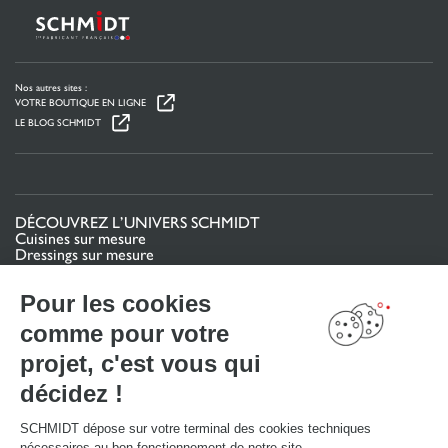
Nos autres sites :
VOTRE BOUTIQUE EN LIGNE
LE BLOG SCHMIDT
DÉCOUVREZ L’UNIVERS SCHMIDT
Cuisines sur mesure
Dressings sur mesure
Meubles et rangements sur mesure
Salles de bain sur mesure
Pour les cookies
Schmidt pour les pros
comme pour votre
VOTRE PROJET
projet, c'est vous qui
Mon espace projet
décidez !
Configurer en 3D
Nous contacter
Trouver mon magasin
SCHMIDT dépose sur votre terminal des cookies techniques
Le club by Schmidt
nécessaires au bon fonctionnement de notre site.