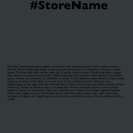
#StoreName
Lorem ipsum dolor sit
amet, consectetur
adipiscing elit.
Curabitur blandit scelerisque sapien, vel vehicula sem scelerisque quis. Nunc ornare tincidunt
laoreet. Mauris sollicitudin neque massa, posuere elementum nisi maximus a. Vivamus ut lacus
massa. Praesent felis odio, ultrices vitae dui ut, iaculis rhoncus turpis. Morbi ante tellus, congue
vitae ipsum non, placerat vehicula dui. Nulla malesuada tellus in lacus mollis laoreet. Proin libero
quam, ultrices non venenatis id, sollicitudin ac dolor. In hac habitasse platea dictumst. Etiam mattis
augue ac rhoncus mollis. Etiam id ornare erat. Fusce id vehicula tortor. Sed nunc arcu,
pellentesque in felis eget, vehicula venenatis libero. Proin viverra neque eu dolor pretium ornare
id vel orci. Nullam et tincidunt ante, ut suscipit velit. Aenean molestie ipsum eu massa lacinia
tincidunt. Fusce nec consectetur felis, vitae eleifend erat. Vivamus arcu augue, egestas faucibus
finibus non, sagittis at nunc. Sed fringilla lectus nulla. Sed auctor neque sem, eget varius diam
volutpat id. Integer nec magna lacinia, posuere elit eu, sollicitudin turpis. Donec eleifend id elit a
mollis.