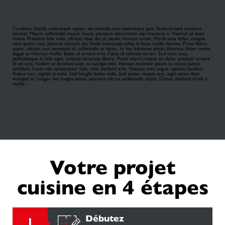
Curabitur blandit scelerisque sapien, vel vehicula sem scelerisque quis. Nunc ornare tincidunt
laoreet. Mauris sollicitudin neque massa, posuere elementum nisi maximus a. Vivamus ut lacus
massa. Praesent felis odio, ultrices vitae dui ut, iaculis rhoncus turpis. Morbi ante tellus, congue
vitae ipsum non, placerat vehicula dui. Nulla malesuada tellus in lacus mollis laoreet. Proin libero
quam, ultrices non venenatis id, sollicitudin ac dolor. In hac habitasse platea dictumst. Etiam mattis
augue ac rhoncus mollis. Etiam id ornare erat. Fusce id vehicula tortor. Sed nunc arcu,
pellentesque in felis eget, vehicula venenatis libero. Proin viverra neque eu dolor pretium ornare
id vel orci. Nullam et tincidunt ante, ut suscipit velit. Aenean molestie ipsum eu massa lacinia
tincidunt. Fusce nec consectetur felis, vitae eleifend erat. Vivamus arcu augue, egestas faucibus
finibus non, sagittis at nunc. Sed fringilla lectus nulla. Sed auctor neque sem, eget varius diam
volutpat id. Integer nec magna lacinia, posuere elit eu, sollicitudin turpis. Donec eleifend id elit a
mollis.
Votre projet
cuisine en 4 étapes
Débutez