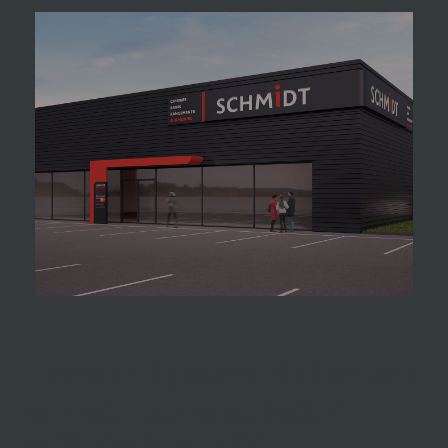
Lorem ipsum dolor sit
amet, consectetur
adipiscing elit.