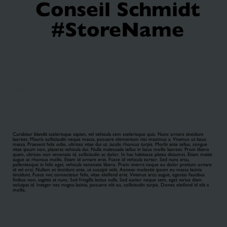
Conseil Schmidt
#StoreName
Lorem ipsum dolor sit
amet, consectetur
adipiscing elit.
Curabitur blandit scelerisque sapien, vel vehicula sem scelerisque quis. Nunc ornare tincidunt
laoreet. Mauris sollicitudin neque massa, posuere elementum nisi maximus a. Vivamus ut lacus
massa. Praesent felis odio, ultrices vitae dui ut, iaculis rhoncus turpis. Morbi ante tellus, congue
vitae ipsum non, placerat vehicula dui. Nulla malesuada tellus in lacus mollis laoreet. Proin libero
quam, ultrices non venenatis id, sollicitudin ac dolor. In hac habitasse platea dictumst. Etiam mattis
augue ac rhoncus mollis. Etiam id ornare erat. Fusce id vehicula tortor. Sed nunc arcu,
pellentesque in felis eget, vehicula venenatis libero. Proin viverra neque eu dolor pretium ornare
id vel orci. Nullam et tincidunt ante, ut suscipit velit. Aenean molestie ipsum eu massa lacinia
tincidunt. Fusce nec consectetur felis, vitae eleifend erat. Vivamus arcu augue, egestas faucibus
finibus non, sagittis at nunc. Sed fringilla lectus nulla. Sed auctor neque sem, eget varius diam
volutpat id. Integer nec magna lacinia, posuere elit eu, sollicitudin turpis. Donec eleifend id elit a
mollis.