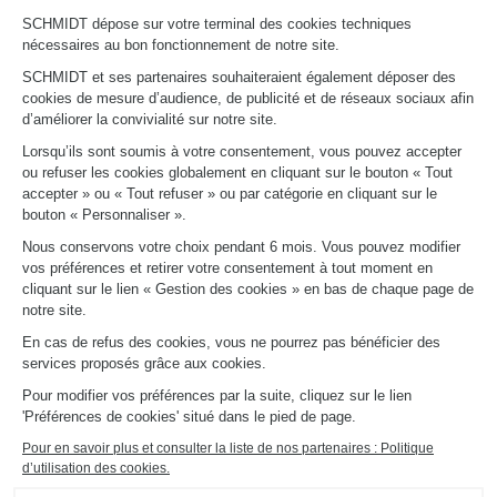
Nous contacter
Trouver mon magasin
SCHMIDT dépose sur votre terminal des cookies techniques
Le club by Schmidt
nécessaires au bon fonctionnement de notre site.
PRENDRE RENDEZ-VOUS
SCHMIDT et ses partenaires souhaiteraient également déposer des
cookies de mesure d’audience, de publicité et de réseaux sociaux afin
d’améliorer la convivialité sur notre site.
LIENS UTILES
Lorsqu’ils sont soumis à votre consentement, vous pouvez accepter
Promotions
ou refuser les cookies globalement en cliquant sur le bouton « Tout
Fiches produits
accepter » ou « Tout refuser » ou par catégorie en cliquant sur le
Guides de pose et d’entretien
bouton « Personnaliser ».
Consulter notre catalogue
Nous conservons votre choix pendant 6 mois. Vous pouvez modifier
vos préférences et retirer votre consentement à tout moment en
À PROPOS
cliquant sur le lien « Gestion des cookies » en bas de chaque page de
Actualités du groupe
notre site.
Nous rejoindre
En cas de refus des cookies, vous ne pourrez pas bénéficier des
Ouvrir un magasin
services proposés grâce aux cookies.
Schmidt dans le monde
Nos magasins en France
Pour modifier vos préférences par la suite, cliquez sur le lien
'Préférences de cookies' situé dans le pied de page.
Pour en savoir plus et consulter la liste de nos partenaires : Politique
d’utilisation des cookies.