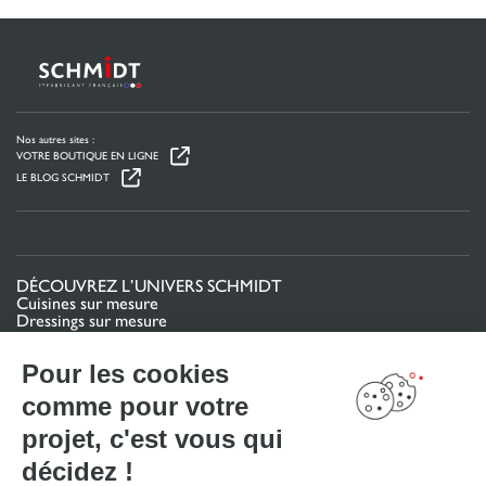
Nos autres sites :
VOTRE BOUTIQUE EN LIGNE
LE BLOG SCHMIDT
DÉCOUVREZ L’UNIVERS SCHMIDT
Cuisines sur mesure
Dressings sur mesure
Meubles et rangements sur mesure
Salles de bain sur mesure
Pour les cookies
Schmidt pour les pros
comme pour votre
VOTRE PROJET
projet, c'est vous qui
Mon espace projet
décidez !
Configurer en 3D