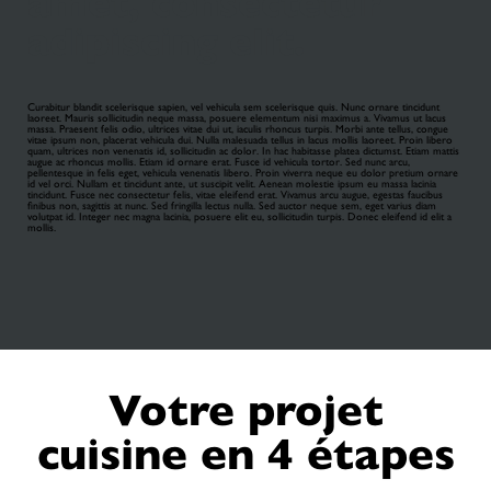
amet, consectetur
adipiscing elit.
Curabitur blandit scelerisque sapien, vel vehicula sem scelerisque quis. Nunc ornare tincidunt
laoreet. Mauris sollicitudin neque massa, posuere elementum nisi maximus a. Vivamus ut lacus
massa. Praesent felis odio, ultrices vitae dui ut, iaculis rhoncus turpis. Morbi ante tellus, congue
vitae ipsum non, placerat vehicula dui. Nulla malesuada tellus in lacus mollis laoreet. Proin libero
quam, ultrices non venenatis id, sollicitudin ac dolor. In hac habitasse platea dictumst. Etiam mattis
augue ac rhoncus mollis. Etiam id ornare erat. Fusce id vehicula tortor. Sed nunc arcu,
pellentesque in felis eget, vehicula venenatis libero. Proin viverra neque eu dolor pretium ornare
id vel orci. Nullam et tincidunt ante, ut suscipit velit. Aenean molestie ipsum eu massa lacinia
tincidunt. Fusce nec consectetur felis, vitae eleifend erat. Vivamus arcu augue, egestas faucibus
finibus non, sagittis at nunc. Sed fringilla lectus nulla. Sed auctor neque sem, eget varius diam
volutpat id. Integer nec magna lacinia, posuere elit eu, sollicitudin turpis. Donec eleifend id elit a
mollis.
Votre projet
cuisine en 4 étapes