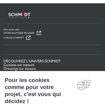
Nos autres sites :
VOTRE BOUTIQUE EN LIGNE
LE BLOG SCHMIDT
DÉCOUVREZ L’UNIVERS SCHMIDT
Cuisines sur mesure
Dressings sur mesure
Meubles et rangements sur mesure
Salles de bain sur mesure
Pour les cookies
Schmidt pour les pros
comme pour votre
VOTRE PROJET
projet, c'est vous qui
Mon espace projet
décidez !
Configurer en 3D
Nous contacter