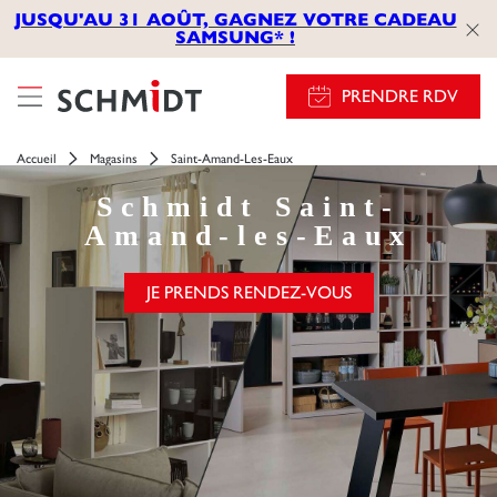
JUSQU'AU 31 AOÛT, GAGNEZ VOTRE CADEAU
SAMSUNG* !
PRENDRE RDV
Accueil
Magasins
Saint-Amand-Les-Eaux
Schmidt
Saint-
Amand-les-Eaux
JE PRENDS RENDEZ-VOUS