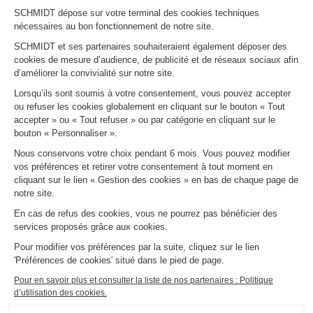
Trouver mon magasin
SCHMIDT dépose sur votre terminal des cookies techniques
Le club by Schmidt
nécessaires au bon fonctionnement de notre site.
PRENDRE RENDEZ-VOUS
SCHMIDT et ses partenaires souhaiteraient également déposer des
cookies de mesure d’audience, de publicité et de réseaux sociaux afin
d’améliorer la convivialité sur notre site.
LIENS UTILES
Lorsqu’ils sont soumis à votre consentement, vous pouvez accepter
Promotions
ou refuser les cookies globalement en cliquant sur le bouton « Tout
Fiches produits
accepter » ou « Tout refuser » ou par catégorie en cliquant sur le
Guides de pose et d’entretien
bouton « Personnaliser ».
Consulter notre catalogue
Nous conservons votre choix pendant 6 mois. Vous pouvez modifier
vos préférences et retirer votre consentement à tout moment en
À PROPOS
cliquant sur le lien « Gestion des cookies » en bas de chaque page de
Actualités du groupe
notre site.
Nous rejoindre
En cas de refus des cookies, vous ne pourrez pas bénéficier des
Ouvrir un magasin
services proposés grâce aux cookies.
Schmidt dans le monde
Nos magasins en France
Pour modifier vos préférences par la suite, cliquez sur le lien
'Préférences de cookies' situé dans le pied de page.
Pour en savoir plus et consulter la liste de nos partenaires : Politique
d’utilisation des cookies.