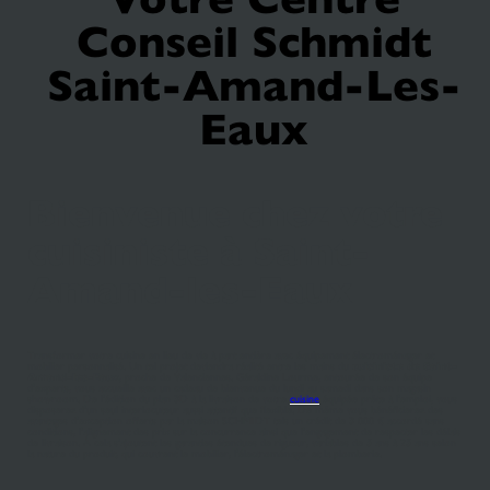
Conseil Schmidt
Saint-Amand-Les-
Eaux
Bienvenue chez votre
cuisiniste à Saint-
Amand-les-Eaux
Transformer votre cuisine en lieu de vie à part entière avec équipement électroménager et
mobilier personnalisé. Un tel projet deviendra réalité entre les mains du
cuisiniste de Saint-
Amand-les-Eaux
, proche de Valenciennes. Géraldine Lourme, entourée de son équipe
d'experts, vous accueille avec un cadeau de bienvenue du lundi au samedi dans son magasin
showroom. De l'édition du plan 3D à la livraison de votre
cuisine
équipée prête à l'emploi, vous
disposerez d'un seul interlocuteur aussi attentif que flexible. De même vous bénéficierez des
avantages d'exception offerts par la maison SCHMIDT tels un crédit de 3 000 € accordé sans
conditions, l'alignement des prix sur la concurrence ainsi que l'engagement de respecter les délais
de livraison. À cela s'ajoutent les garanties étendues de rigueur, variables de 5 ans à 25 ans selon
la nature du produit, qui couvrent le mobilier, l'électroménager et la plomberie.