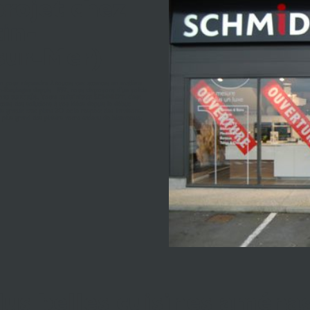
projet chez
in-
sur-Mer)
n pour répondre à toutes vos attentes en matière
rtin-Boulogne depuis 1992, nous disposons d'un solide
ans surcoût
. Votre
cuisiniste
SCHMIDT, c'est
rtons des solutions à vos idées depuis le début
 gratuit avec plans 3D et le respect des livraisons.
plus grand des plaisirs votre cadeau de bienvenue.
plus belles cuisines amé