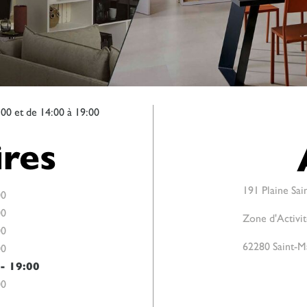
:00 et de 14:00 à 19:00
res
191 Plaine Sai
00
00
Zone d'Activi
00
62280 Saint-M
00
-
19:00
00