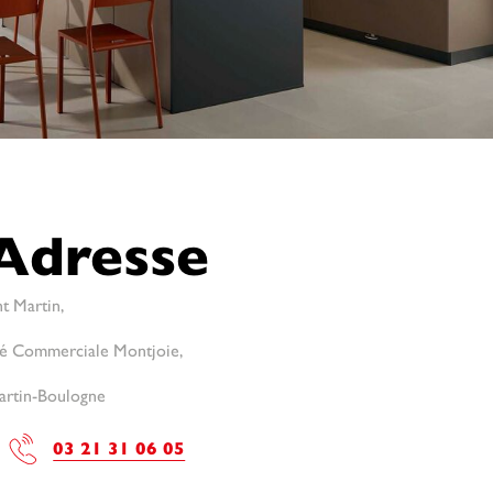
Adresse
nt Martin,
té Commerciale Montjoie,
artin-Boulogne
03 21 31 06 05