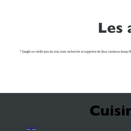
Les 
* Google ne vérifie pas les avis, mais recherche et supprime les faux contenus lorsqu'ils 
Cuisi
Vous cherchez une cuisine sur mesure qui conjugue esthétisme, durabilité et adaptation parfa
votre
magasin
de Thiers.