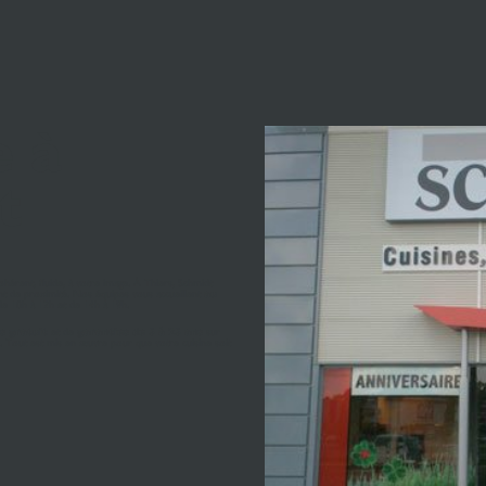
e à
t
ohérent, fluide, à votre image. À Thiers, Schmidt
 de proximité. Nos équipes vous accueillent
au
 de 10h à 12h et de 14h à 19h.
s gratuit
et de
garanties de 5 à 25 ans
sur
ée. Tout est mis en œuvre pour que votre cuisine soit