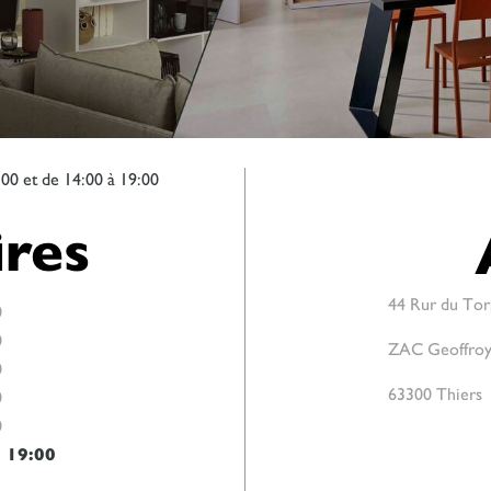
:00 et de 14:00 à 19:00
res
44 Rur du Torp
0
0
ZAC Geoffroy 
0
63300 Thiers
0
0
-
19:00