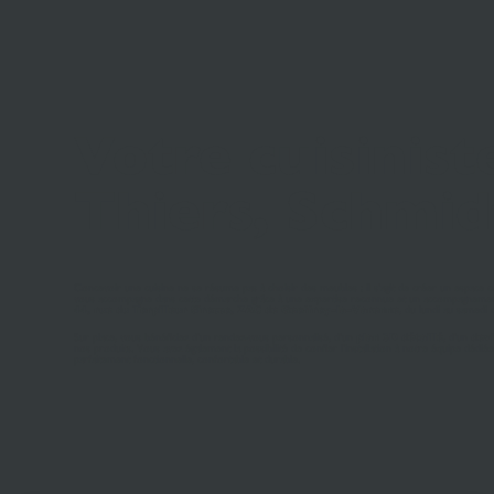
Votre cuisinist
Thiers, Schmid
Concevoir une cuisine ne se résume pas à choisir des meubles : il s’agit de créer un espace c
vous accompagne dans cette démarche grâce à une expertise reconnue et un accompagnement
44, rue du Torpilleur Sirocco, ZAC de Geoffroy-la-Varenne
, du lundi au samedi
Sur place, vous bénéficiez d’un rendez-vous personnalisé, d’un
plan 3D détaillé
, d’un
devi
nos produits. Vous avez également la possibilité de confier l’installation à notre équipe dédi
parfaitement fonctionnelle, confortable et durable.