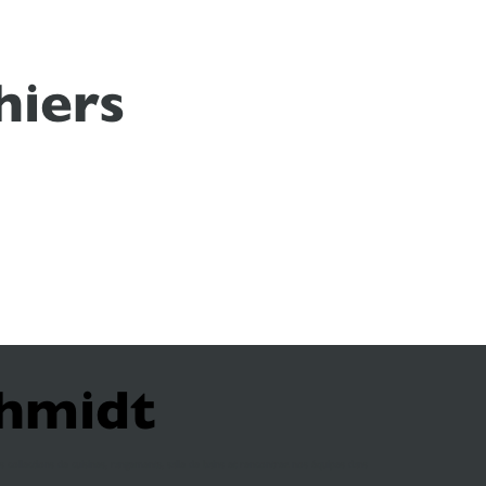
hiers
chmidt
 collections de cuisines, rangements, salle de bains et rencontrez nos équipes dans