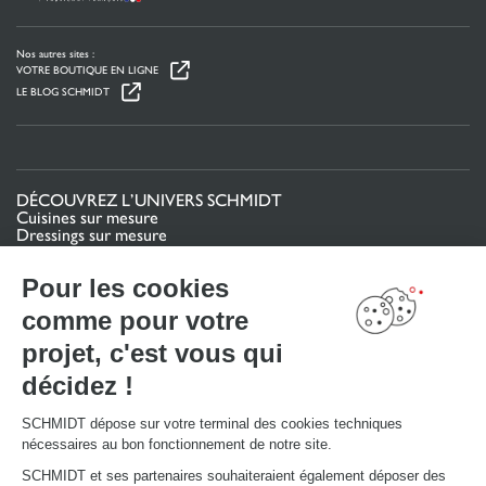
Nos autres sites :
VOTRE BOUTIQUE EN LIGNE
LE BLOG SCHMIDT
DÉCOUVREZ L’UNIVERS SCHMIDT
Cuisines sur mesure
Dressings sur mesure
Meubles et rangements sur mesure
Salles de bain sur mesure
Pour les cookies
Schmidt pour les pros
comme pour votre
VOTRE PROJET
projet, c'est vous qui
Mon espace projet
décidez !
Configurer en 3D
Nous contacter
Trouver mon magasin
SCHMIDT dépose sur votre terminal des cookies techniques
Le club by Schmidt
nécessaires au bon fonctionnement de notre site.
PRENDRE RENDEZ-VOUS
SCHMIDT et ses partenaires souhaiteraient également déposer des