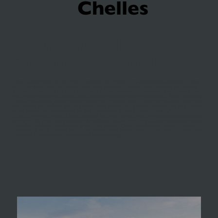
Chelles
Bienvenue chez votre
cuisiniste à Chelles
Créez la décoration de vos rêves en confiant vos projets à nos concepteurs-vendeurs. Notre
équipe se tient à votre disposition chez votre cuisiniste à Chelles pour concevoir une cuisine
équipée ou une
salle de bain moderne
qui vous ressemble. Faites-nous part de vos idées
pour moderniser votre cuisine, nous nous chargerons de toute la conception, depuis le métrage
à la mise en service, incluant le branchement aux réseaux d’eau, d’électricité et de gaz. Pour bâtir
une relation de confiance avec nos clients, nous offrons des garanties étendues sur l’équipement
et nos services et proposerons un devis sur mesure de votre projet. Votre
cuisiniste à
Chelles
s’engage en effet à vous proposer les tarifs les plus justes. Nous réaliserons également
un plan en 3D pour vous présenter votre future
cuisine aménagée
, que vous aurez même la
possibilité de visiter virtuellement grâce à nos lunettes Oculus Rift. Pour un accompagnement
personnalisé, nous pouvons aussi réceptionner votre chantier et vous proposer, au besoin, une
formation à l’utilisation de votre nouvel électroménager.