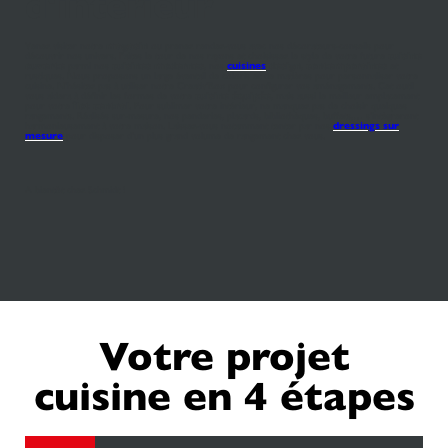
d'intérieur
Venez visiter notre
magasin
ou prenez rendez-vous avec nos décorateurs-conseils pour
découvrir nos univers. Faites le tour de nos rayons et choisissez le style de votre future
cuisine
ouverte
parmi nos
cuisines modernes
, nos
cuisines
design
,
contemporaines
et
rustiques. Nous proposons un large éventail de coloris et de matières pour personnaliser votre
cuisine. N’hésitez pas à utiliser notre Creativ’Box pour configurer vos aménagements. Cet outil
vous aidera à définir les formes de votre
cuisine équipée
, mais aussi le meilleur emplacement
pour votre
îlot central
. Pour sublimer votre intérieur, ne manquez pas de choisir quelques
rangements. Réalisés sur-mesure, nos penderies, placards, bibliothèques, buffets,… s’intègreront
harmonieusement à votre maison. Laissez-vous notamment tenter par nos
dressings sur
mesure
pour disposer d’un plus grand volume de rangement chez vous.
A bientôt chez Schmidt !
Votre projet
cuisine en 4 étapes