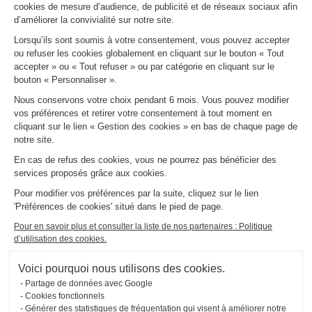
cookies de mesure d’audience, de publicité et de réseaux sociaux afin
d’améliorer la convivialité sur notre site.
LIENS UTILES
Lorsqu’ils sont soumis à votre consentement, vous pouvez accepter
Promotions
ou refuser les cookies globalement en cliquant sur le bouton « Tout
Fiches produits
accepter » ou « Tout refuser » ou par catégorie en cliquant sur le
Guides de pose et d’entretien
bouton « Personnaliser ».
Consulter notre catalogue
Nous conservons votre choix pendant 6 mois. Vous pouvez modifier
vos préférences et retirer votre consentement à tout moment en
À PROPOS
cliquant sur le lien « Gestion des cookies » en bas de chaque page de
Actualités du groupe
notre site.
Nous rejoindre
En cas de refus des cookies, vous ne pourrez pas bénéficier des
Ouvrir un magasin
services proposés grâce aux cookies.
Schmidt dans le monde
Nos magasins en France
Pour modifier vos préférences par la suite, cliquez sur le lien
'Préférences de cookies' situé dans le pied de page.
Pour en savoir plus et consulter la liste de nos partenaires : Politique
d’utilisation des cookies.
Voici pourquoi nous utilisons des cookies.
Partage de données avec Google
Mentions légales
Gestion des cookies
Politique d'utilisation
Politique de
Accessibilité : non
Cookies fonctionnels
#ouischmidt
des cookies
confidentialité
conforme
Générer des statistiques de fréquentation qui visent à améliorer notre
Plan du site