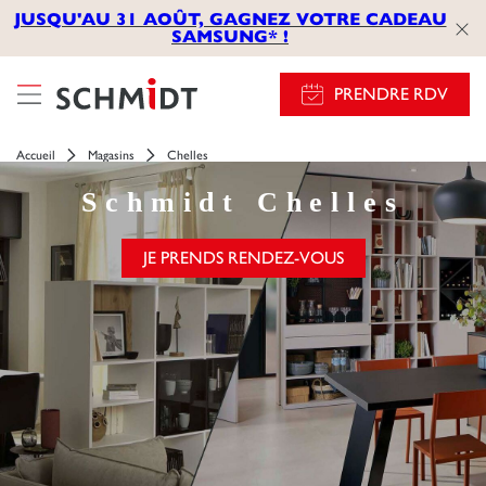
JUSQU'AU 31 AOÛT, GAGNEZ VOTRE CADEAU
SAMSUNG* !
PRENDRE RDV
Accueil
Magasins
Chelles
Schmidt
Chelles
JE PRENDS RENDEZ-VOUS