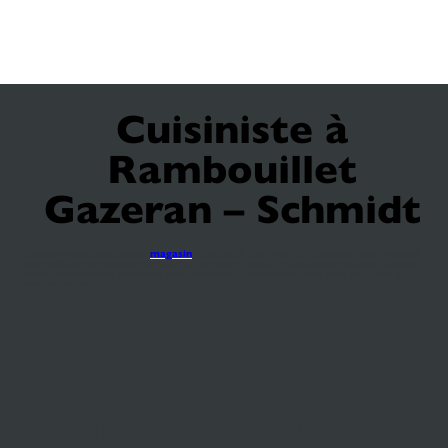
Cuisiniste à
Rambouillet
Gazeran – Schmidt
Rendez-vous dans votre
magasin
Schmidt à Rambouillet Gazeran
pour concevoir
une cuisine ou un aménagement intérieur sur mesure, pensé dans les moindres détails. Meubles
ajustés, aux matériaux durables et suivi personnalisé : tout est réuni pour créer un espace qui
vous ressemble !
Schmidt, votre