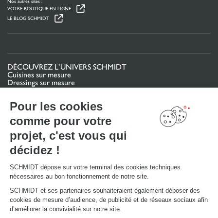
Nos autres sites :
VOTRE BOUTIQUE EN LIGNE
LE BLOG SCHMIDT
DÉCOUVREZ L’UNIVERS SCHMIDT
Cuisines sur mesure
Dressings sur mesure
Meubles et rangements sur mesure
Salles de bain sur mesure
Pour les cookies
Schmidt pour les pros
comme pour votre
VOTRE PROJET
projet, c'est vous qui
Mon espace projet
décidez !
Configurer en 3D
Nous contacter
Trouver mon magasin
SCHMIDT dépose sur votre terminal des cookies techniques
Le club by Schmidt
nécessaires au bon fonctionnement de notre site.
PRENDRE RENDEZ-VOUS
SCHMIDT et ses partenaires souhaiteraient également déposer des
cookies de mesure d’audience, de publicité et de réseaux sociaux afin
d’améliorer la convivialité sur notre site.