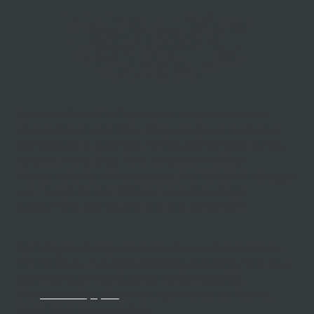
Votre cuisine
équipée à
Rambouillet
Gazeran
Que vous rêviez d’un îlot central ouvert sur le salon ou
d’une cuisine plus intimiste, chaque projet est pensé selon
vos habitudes et vos envies. Formes, agencements, teintes,
textures :
vous êtes libre de personnaliser
l’ensemble de votre espace, de l’électroménager
aux rangements
. Résultat : une cuisine design,
fonctionnelle dans laquelle vous vous sentez bien !
Qu’il s’agisse d’un style brut et audacieux, d’une ambiance
minimaliste ou d’un esprit scandinave cocooning, nous vous
aidons à choisir l’esthétique qui reflète vos goûts.
Nos
cuisines équipées
sont conçues pour allier charme,
durabilité et usage quotidien.