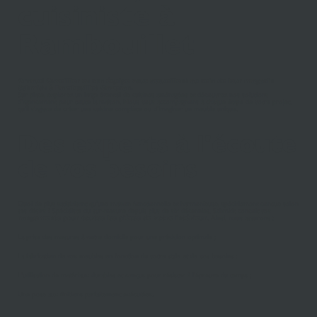
cuisiniste à
Rambouillet
Arnaud Cuveillier et son équipe vous accueillent au sein de leur magasin
Schmidt à Rambouillet Gazeran.
Sur place, explorez un large éventail de cuisines aménagées et découvrez nos solutions
d’agencement pour toute la maison. Nous vous accompagnons à chaque étape de votre projet,
qu’il s’agisse de créer une cuisine complète ou d’imaginer un meuble unique.
Des experts à l'écoute
de vos besoins
Quoi de plus satisfaisant qu'une maison fonctionnelle et harmonieuse, spécialement conçue selon
ses désirs ? Spécialiste du sur-mesure depuis plus de six décennies, Schmidt conçoit vos
rangements pour toutes les pièces de votre intérieur
. Ainsi, nous assurons :
La prise des mesures à votre domicile pour une précision optimale ;
La fabrication de vos meubles en fonction de votre style et de vos besoins ;
L’utilisation de matériaux durables et conçus pour résister à l’épreuve du temps ;
Une pose aux finitions parfaitement exécutées.