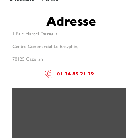
Adresse
1 Rue Marcel Dassault,
Centre Commercial Le Brayphin,
78125 Gazeran
01 34 85 21 29