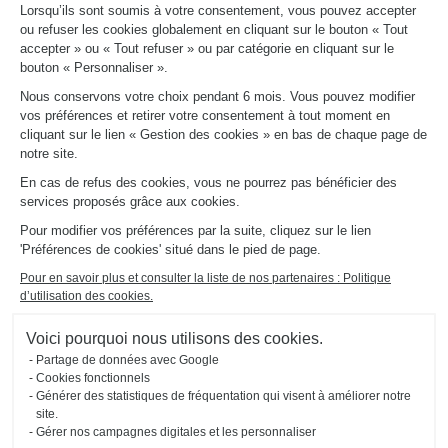
LIENS UTILES
Lorsqu’ils sont soumis à votre consentement, vous pouvez accepter
Promotions
ou refuser les cookies globalement en cliquant sur le bouton « Tout
Fiches produits
accepter » ou « Tout refuser » ou par catégorie en cliquant sur le
Guides de pose et d’entretien
bouton « Personnaliser ».
Consulter notre catalogue
Nous conservons votre choix pendant 6 mois. Vous pouvez modifier
vos préférences et retirer votre consentement à tout moment en
À PROPOS
cliquant sur le lien « Gestion des cookies » en bas de chaque page de
Actualités du groupe
notre site.
Nous rejoindre
En cas de refus des cookies, vous ne pourrez pas bénéficier des
Ouvrir un magasin
services proposés grâce aux cookies.
Schmidt dans le monde
Nos magasins en France
Pour modifier vos préférences par la suite, cliquez sur le lien
'Préférences de cookies' situé dans le pied de page.
Pour en savoir plus et consulter la liste de nos partenaires : Politique
d’utilisation des cookies.
Voici pourquoi nous utilisons des cookies.
Partage de données avec Google
Mentions légales
Gestion des cookies
Politique d'utilisation
Politique de
Accessibilité : non
Cookies fonctionnels
#ouischmidt
des cookies
confidentialité
conforme
Générer des statistiques de fréquentation qui visent à améliorer notre
Plan du site
2026 © SCHMIDT Groupe
Tous droits réservés
site.
Gérer nos campagnes digitales et les personnaliser