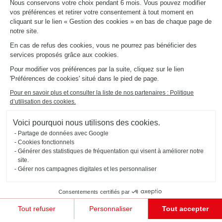
Nous conservons votre choix pendant 6 mois. Vous pouvez modifier
vos préférences et retirer votre consentement à tout moment en
cliquant sur le lien « Gestion des cookies » en bas de chaque page de
notre site.
En cas de refus des cookies, vous ne pourrez pas bénéficier des
services proposés grâce aux cookies.
Pour modifier vos préférences par la suite, cliquez sur le lien
'Préférences de cookies' situé dans le pied de page.
Pour en savoir plus et consulter la liste de nos partenaires : Politique
d’utilisation des cookies.
Voici pourquoi nous utilisons des cookies.
DRESSING POUR PETITE CHAMBRE
Partage de données avec Google
Sélestat
Cookies fonctionnels
Générer des statistiques de fréquentation qui visent à améliorer notre
Ce mix dressing et bibliothèque (coloris gris Twist, bois Alabama et gris Celest) permet d'agencer
totalement cette chambre sous les toits en associant design et fonctionnalité. Les façades aspect tissé
site.
(coloris gris Twist) sont conçues à partir de panneaux composés de bois 100% recyclé.
Gérer nos campagnes digitales et les personnaliser
Consentements certifiés par
Tout refuser
Personnaliser
Tout accepter