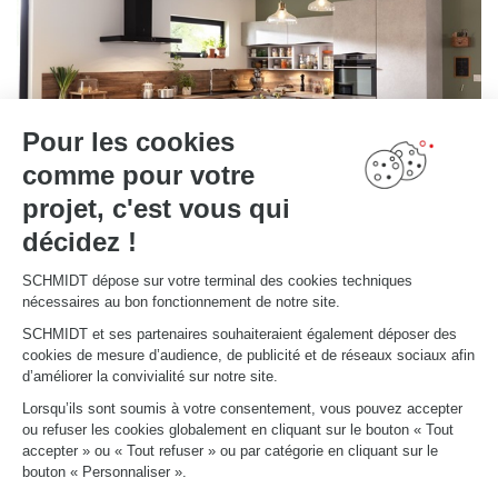
Pour les cookies
comme pour votre
projet, c'est vous qui
décidez !
SCHMIDT dépose sur votre terminal des cookies techniques
nécessaires au bon fonctionnement de notre site.
CUISINE AVEC FAÇADES RECYCLÉES
Strasbourg
SCHMIDT et ses partenaires souhaiteraient également déposer des
cookies de mesure d’audience, de publicité et de réseaux sociaux afin
Soucieuse de l'environnement, cette cuisine zéro déchet avec des panneaux composés de bois 100%
d’améliorer la convivialité sur notre site.
recyclé est totalement fonctionnelle. Avec l'association du gris tissé et du bois brut (Coloris Twist et
Tavern) elle adopte un style sobre et élégant.
Lorsqu’ils sont soumis à votre consentement, vous pouvez accepter
ou refuser les cookies globalement en cliquant sur le bouton « Tout
accepter » ou « Tout refuser » ou par catégorie en cliquant sur le
bouton « Personnaliser ».