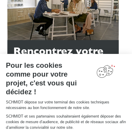
Rencontrez votre
concepteur
Pour les cookies
Rendez-vous en magasin pour rencontrer votre expert de l'aménagement !
comme pour votre
PRENDRE RDV
projet, c'est vous qui
décidez !
SCHMIDT dépose sur votre terminal des cookies techniques
nécessaires au bon fonctionnement de notre site.
SCHMIDT et ses partenaires souhaiteraient également déposer des
Découvrez d'autres
cookies de mesure d’audience, de publicité et de réseaux sociaux afin
d’améliorer la convivialité sur notre site.