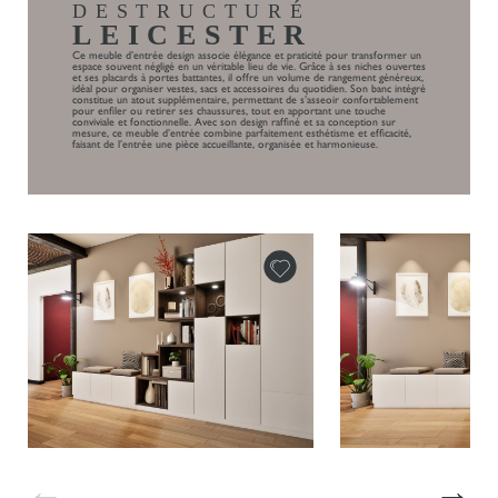
DESTRUCTURÉ
LEICESTER
Ce meuble d’entrée design associe élégance et praticité pour transformer un
espace souvent négligé en un véritable lieu de vie. Grâce à ses niches ouvertes
et ses placards à portes battantes, il offre un volume de rangement généreux,
idéal pour organiser vestes, sacs et accessoires du quotidien. Son banc intégré
constitue un atout supplémentaire, permettant de s’asseoir confortablement
pour enfiler ou retirer ses chaussures, tout en apportant une touche
conviviale et fonctionnelle. Avec son design raffiné et sa conception sur
mesure, ce meuble d’entrée combine parfaitement esthétisme et efficacité,
faisant de l’entrée une pièce accueillante, organisée et harmonieuse.
←
→