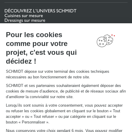
DÉCOUVREZ L’UNIVERS SCHMIDT
Cuisines sur mesure
Dressings sur mesure
Meubles et rangements sur mesure
Salles de bain sur mesure
Pour les cookies
Schmidt pour les pros
comme pour votre
VOTRE PROJET
projet, c'est vous qui
Mon espace projet
décidez !
Configurer en 3D
Nous contacter
Trouver mon magasin
SCHMIDT dépose sur votre terminal des cookies techniques
Le club by Schmidt
nécessaires au bon fonctionnement de notre site.
PRENDRE RENDEZ-VOUS
SCHMIDT et ses partenaires souhaiteraient également déposer des
cookies de mesure d’audience, de publicité et de réseaux sociaux afin
d’améliorer la convivialité sur notre site.
LIENS UTILES
Lorsqu’ils sont soumis à votre consentement, vous pouvez accepter
Promotions
ou refuser les cookies globalement en cliquant sur le bouton « Tout
Fiches produits
accepter » ou « Tout refuser » ou par catégorie en cliquant sur le
Guides de pose et d’entretien
bouton « Personnaliser ».
Consulter notre catalogue
Nous conservons votre choix pendant 6 mois. Vous pouvez modifier