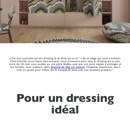
« Dis-moi comment est ton dressing, je te dirais qui tu es ! » dit un adage qui reste à inventer.
Chez Schmidt, nous l'avons bien compris : nous concevons pour vous le dressing qui va avec
votre vie. Un coin sous escalier ou une pièce dédiée, quel que soit votre espace à aménager et
vos besoins, nous réalisons votre
dressing de rêve sur mesure
. Chapeaux, chaussures, sacs à
main ou jouets pour enfant, fini le manque de place avec nos solutions pratiques !
Pour un dressing
idéal