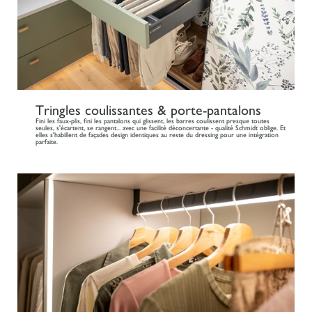
Tringles coulissantes & porte-pantalons
Fini les faux-plis, fini les pantalons qui glissent, les barres coulissent presque toutes
seules, s'écartent, se rangent... avec une facilité déconcertante - qualité Schmidt oblige. Et
elles s'habillent de façades design identiques au reste du dressing pour une intégration
parfaite.