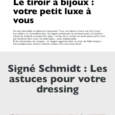
Le tiroir à bijoux :
votre petit luxe à
vous
Un luxe abordable et tellement réjouissant. Tous vos bijoux à votre vue d'un coup !
Les colliers ne s'emmêlent plus, vos bagues précieuses ne ternissent plus à la lumière,
même les foulards trouvent leur place - au lieu de se mettre en boule parce qu'ils n'ont
pas d'endroit bien à eux. Un petit plaisir... juste indispensable.
Et les chaussettes, les cravates... se rangent sagement dans un tiroir de faible hauteur -
très pratique pour choisir la bonne couleur d'un seul coup d'oeil.
Signé Schmidt : Les
astuces pour votre
dressing