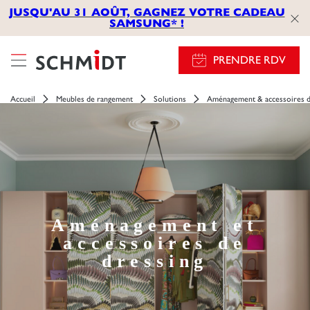
JUSQU'AU 31 AOÛT, GAGNEZ VOTRE CADEAU
SAMSUNG* !
PRENDRE RDV
Accueil
Meubles de rangement
Solutions
Aménagement & accessoires d
Aménagement et
accessoires de
dressing