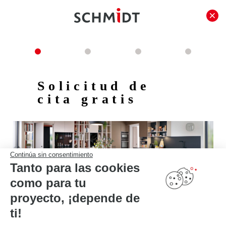
Solicitud de
cita gratis
Continúa sin consentimiento
Tanto para las cookies
como para tu
proyecto, ¡depende de
¿Quieres hacer realidad tu proyecto?
Nuestros diseñadores están a tu disposición en más
ti!
de 77 tiendas en España