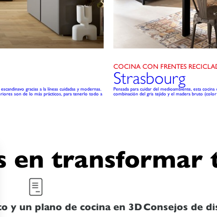
COCINA CON FRENTES RECICL
Strasbourg
escandinavo gracias a la líneas cuidadas y modernas.
Pensada para cuidar del medioambiente, esta cocina 
eriores son de lo más prácticos, para tenerlo todo a
combinación del gris tejido y el madera bruto (color
 en transformar 
o y un plano de cocina en 3D
Consejos de di