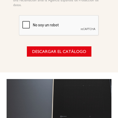
una reclamación ante la Agencia Española de Protección de
datos.