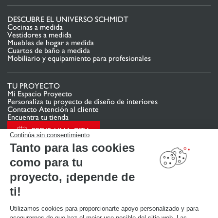
DESCUBRE EL UNIVERSO SCHMIDT
Cocinas a medida
Vestidores a medida
Muebles de hogar a medida
Cuartos de baño a medida
Mobiliario y equipamiento para profesionales
TU PROYECTO
Mi Espacio Proyecto
Personaliza tu proyecto de diseño de interiores
Contacto Atención al cliente
Encuentra tu tienda
PEDIR UNA CITA
Continúa sin consentimiento
Tanto para las cookies
como para tu
ENLACES ÚTILES
Promociones
proyecto, ¡depende de
Guías de instalación y mantenimiento
Descarga nuestro catálogo de cocinas, muebles de hogar, baños
ti!
Utilizamos cookies para proporcionarte apoyo personalizado y para
ACERCA DE
asegurarnos de que haz el mejor uso posible del sitio web. Las