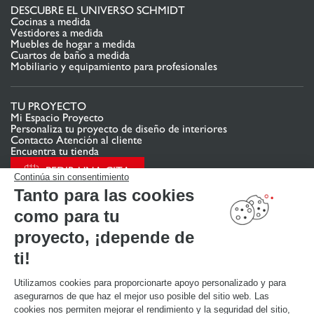
DESCUBRE EL UNIVERSO SCHMIDT
Cocinas a medida
Vestidores a medida
Muebles de hogar a medida
Cuartos de baño a medida
Mobiliario y equipamiento para profesionales
TU PROYECTO
Mi Espacio Proyecto
Personaliza tu proyecto de diseño de interiores
Contacto Atención al cliente
Encuentra tu tienda
PEDIR UNA CITA
Continúa sin consentimiento
Tanto para las cookies
como para tu
ENLACES ÚTILES
Promociones
proyecto, ¡depende de
Guías de instalación y mantenimiento
Descarga nuestro catálogo de cocinas, muebles de hogar, baños
ti!
Utilizamos cookies para proporcionarte apoyo personalizado y para
ACERCA DE
asegurarnos de que haz el mejor uso posible del sitio web. Las
Noticias del grupo
cookies nos permiten mejorar el rendimiento y la seguridad del sitio,