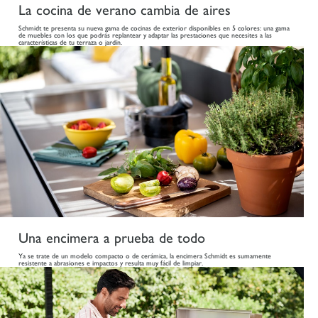
La cocina de verano cambia de aires
Schmidt te presenta su nueva gama de cocinas de exterior disponibles en 5 colores: una gama
de muebles con los que podrás replantear y adaptar las prestaciones que necesites a las
características de tu terraza o jardín.
Una encimera a prueba de todo
Ya se trate de un modelo compacto o de cerámica, la encimera Schmidt es sumamente
resistente a abrasiones e impactos y resulta muy fácil de limpiar.