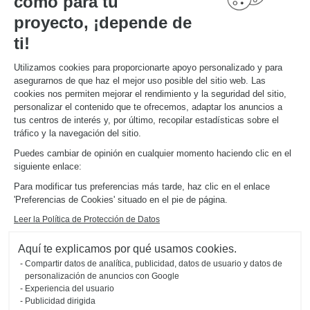
como para tu
ENLACES ÚTILES
Promociones
proyecto, ¡depende de
Guías de instalación y mantenimiento
Descarga nuestro catálogo de cocinas, muebles de hogar, baños
ti!
Utilizamos cookies para proporcionarte apoyo personalizado y para
ACERCA DE
asegurarnos de que haz el mejor uso posible del sitio web. Las
Noticias del grupo
cookies nos permiten mejorar el rendimiento y la seguridad del sitio,
Únete a nosotros
personalizar el contenido que te ofrecemos, adaptar los anuncios a
Abrir una tienda
tus centros de interés y, por último, recopilar estadísticas sobre el
Schmidt en el mundo
tráfico y la navegación del sitio.
Nuestras tiendas en España
Puedes cambiar de opinión en cualquier momento haciendo clic en el
siguiente enlace:
Para modificar tus preferencias más tarde, haz clic en el enlace
'Preferencias de Cookies' situado en el pie de página.
Leer la Política de Protección de Datos
Mapa del sitio
Aquí te explicamos por qué usamos cookies.
Aviso legal
Gestión de cookies
Política de confidencialidad
Compartir datos de analítica, publicidad, datos de usuario y datos de
#okschmidt
personalización de anuncios con Google
2026 © SCHMIDT Groupe
todos los derechos reservados
Experiencia del usuario
Publicidad dirigida