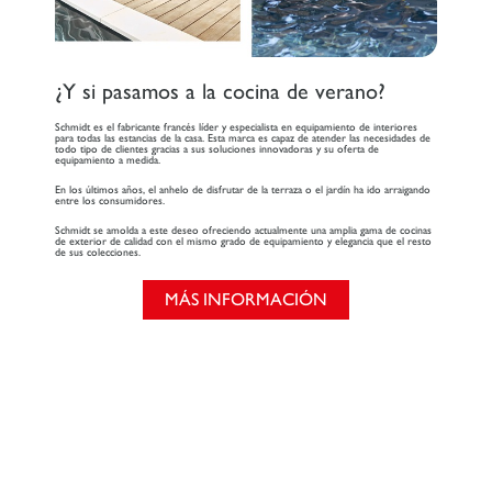
¿Y si pasamos a la cocina de verano?
Schmidt es el fabricante francés líder y especialista en equipamiento de interiores
para todas las estancias de la casa. Esta marca es capaz de atender las necesidades de
todo tipo de clientes gracias a sus soluciones innovadoras y su oferta de
equipamiento a medida.
En los últimos años, el anhelo de disfrutar de la terraza o el jardín ha ido arraigando
entre los consumidores.
Schmidt se amolda a este deseo ofreciendo actualmente una amplia gama de cocinas
de exterior de calidad con el mismo grado de equipamiento y elegancia que el resto
de sus colecciones.
MÁS INFORMACIÓN