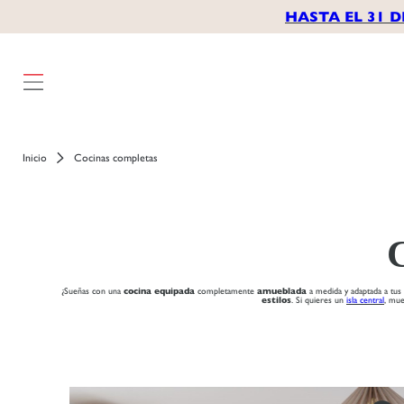
HASTA EL 31 D
Inicio
Cocinas completas
¿Sueñas con una
cocina equipada
completamente
amueblada
a medida y adaptada a tu
estilos
. Si quieres un
isla central
, mu