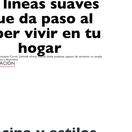
 líneas suaves
ue da paso al
ber vivir en tu
hogar
ncepto Curve, Schmidt ofrece nuevas líneas estéticas capaces de convertir un simple
ca y decorativa.
MACIÓN