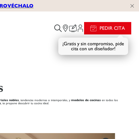
APROVÉCHALO
PEDIR CITA
¡Gratis y sin compromiso, pide
cita con un diseñador!
s
iales nobles
, tendencias modernas o intemporales, y
modelos de cocinas
en todos los
s
, te propone descubrir tu cocina ideal.