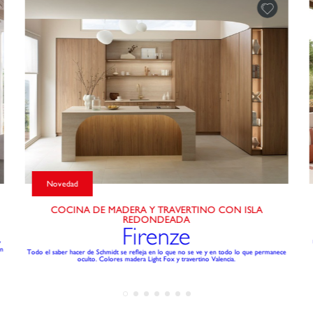
Novedad
COCINA DE MADERA Y TRAVERTINO CON ISLA
REDONDEADA
Firenze
y
in
Todo el saber hacer de Schmidt se refleja en lo que no se ve y en todo lo que permanece
oculto. Colores madera Light Fox y travertino Valencia.