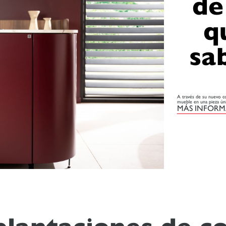
de
q
sa
A través de su nuevo co
mueble en una pieza úni
MÁS INFOR