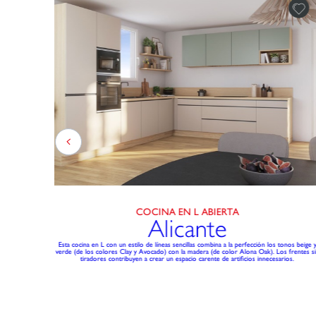
ESTAR
COCINA EN L ABIERTA
Alicante
stética. El
Esta cocina en L con un estilo de líneas sencillas combina a la perfección los tonos beige 
.
verde (de los colores Clay y Avocado) con la madera (de color Alona Oak). Los frentes s
tiradores contribuyen a crear un espacio carente de artificios innecesarios.