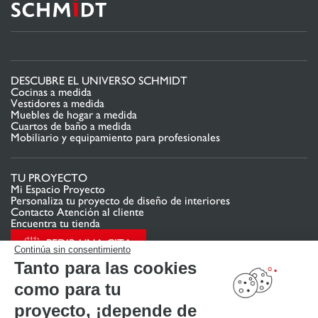
DESCUBRE EL UNIVERSO SCHMIDT
Cocinas a medida
Vestidores a medida
Muebles de hogar a medida
Cuartos de baño a medida
Mobiliario y equipamiento para profesionales
TU PROYECTO
Mi Espacio Proyecto
Personaliza tu proyecto de diseño de interiores
Contacto Atención al cliente
Encuentra tu tienda
PEDIR UNA CITA
Continúa sin consentimiento
Tanto para las cookies
como para tu
ENLACES ÚTILES
Promociones
proyecto, ¡depende de
Guías de instalación y mantenimiento