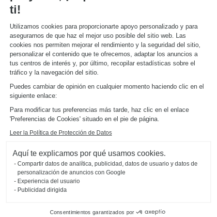
Descarga nuestro catálogo de cocinas, muebles de hogar, baños
ti!
Utilizamos cookies para proporcionarte apoyo personalizado y para
ACERCA DE
asegurarnos de que haz el mejor uso posible del sitio web. Las
Noticias del grupo
cookies nos permiten mejorar el rendimiento y la seguridad del sitio,
Únete a nosotros
personalizar el contenido que te ofrecemos, adaptar los anuncios a
Abrir una tienda
tus centros de interés y, por último, recopilar estadísticas sobre el
Schmidt en el mundo
tráfico y la navegación del sitio.
Nuestras tiendas en España
Puedes cambiar de opinión en cualquier momento haciendo clic en el
siguiente enlace:
Para modificar tus preferencias más tarde, haz clic en el enlace
'Preferencias de Cookies' situado en el pie de página.
Leer la Política de Protección de Datos
Mapa del sitio
Aquí te explicamos por qué usamos cookies.
Aviso legal
Gestión de cookies
Compartir datos de analítica, publicidad, datos de usuario y datos de
Política de confidencialidad
#okschmidt
personalización de anuncios con Google
2026 © SCHMIDT Groupe
todos los derechos reservados
Experiencia del usuario
Publicidad dirigida
Consentimientos garantizados por