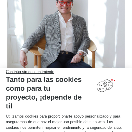
Continúa sin consentimiento
“Que la empresa más importante de cocinas de Francia sea de Alsacia como tu abuelo,
y que te pida que diseñes su espacio, son cosas que solamente pasan en Madrid. Es por
Tanto para las cookies
ello que creamos una cocina pensando “Toujours à Madrid” como un espacio con
varias estancias para poder vivir muchas historias. Un reflejo y un símil de como es
Madrid, la ciudad que siempre te lleva a descubrir más y a sorprenderte con lo
como para tu
inesperado. ”
Jean Porsche, arquitecto e interiorista
proyecto, ¡depende de
ti!
Utilizamos cookies para proporcionarte apoyo personalizado y para
asegurarnos de que haz el mejor uso posible del sitio web. Las
El edificio Casa Decor 2025
cookies nos permiten mejorar el rendimiento y la seguridad del sitio,