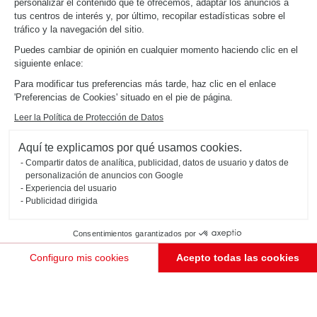
personalizar el contenido que te ofrecemos, adaptar los anuncios a
tus centros de interés y, por último, recopilar estadísticas sobre el
Para su 60ª edición (33 años), Casa Decor ha elegido el edificio de Sagasta 33, construido entre
1899 y 1901 por el arquitecto bilbaíno Luis de Landecho Jordán y Urríes. Es un espléndido
tráfico y la navegación del sitio.
ejemplo del eclecticismo madrileño de finales del siglo XIX, que sigue las tendencias del
racionalismo neogótico con la potente presencia del ladrillo visto combinado con la piedra y el
metal.
Puedes cambiar de opinión en cualquier momento haciendo clic en el
siguiente enlace:
Para modificar tus preferencias más tarde, haz clic en el enlace
'Preferencias de Cookies' situado en el pie de página.
Leer la Política de Protección de Datos
Aquí te explicamos por qué usamos cookies.
Compartir datos de analítica, publicidad, datos de usuario y datos de
personalización de anuncios con Google
Experiencia del usuario
Publicidad dirigida
Consentimientos garantizados por
Configuro mis cookies
Acepto todas las cookies
Plataforma de Gestión de Consentimiento: Personaliza tus Opciones
Axeptio consent
Nuestra plataforma te permite personalizar y gestionar tus ajustes de privacidad, garantizando e
PEDIR UNA CITA