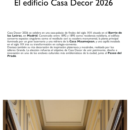
El edificio Casa Decor 2026
Casa Decor 2026 se celebra en una casa-palacio de finales del siglo XIX situada en el
Barrio de
las Letras
, en
Madrid
. Construido entre 1892 y 1895 como residencia nobiliaria, el edificio
conserva espacios singulares como el vestíbulo con su escalera monumental, la planta principal
iluminada por un gran lucernario y una vidriera de la
Casa Maumejean
, y una capilla instalada
en el siglo XX tras su transformación en colegio-convento.
Destaca también su rica decoración de inspiración plateresca y mozárabe, realizada por los
talleres Granda. La elección refuerza el objetivo de Casa Decor de unir patrimonio, diseño e
innovación en uno de los enclaves culturales más emblemáticos de la ciudad, junto al
Paseo del
Prado
.