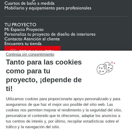
Cuartos de baño a medida
Mobiliario y equipamiento para profesionales
TU PROYECTO
Mi Espacio Proyecto
Personaliza tu proyecto de diseño de interiores
Contacto Atención al cliente
Encuentra tu tienda
PEDIR UNA CITA
Continúa sin consentimiento
Tanto para las cookies
como para tu
ENLACES ÚTILES
Promociones
proyecto, ¡depende de
Guías de instalación y mantenimiento
Descarga nuestro catálogo de cocinas, muebles de hogar, baños
ti!
Utilizamos cookies para proporcionarte apoyo personalizado y para
ACERCA DE
asegurarnos de que haz el mejor uso posible del sitio web. Las
Noticias del grupo
cookies nos permiten mejorar el rendimiento y la seguridad del sitio,
Únete a nosotros
personalizar el contenido que te ofrecemos, adaptar los anuncios a
Abrir una tienda
tus centros de interés y, por último, recopilar estadísticas sobre el
Schmidt en el mundo
tráfico y la navegación del sitio.
Nuestras tiendas en España