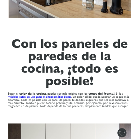
Con los paneles de
paredes de la
cocina, ¡todo es
posible!
Según el
color de la cocina
, puedes ser más original con los
tonos del frontal
. Si los
muebles están en una gama monocromática blanca
, un color cálido puede aportar un toque más
dinámico. Todo es posible con un panel de pared, tú decides si quieres que sea más llamativo o
más discreto. También puede hacerlo práctica y útil, optando, por ejemplo, por revestimientos
magnéticos o de pizarra. Todo depende de lo que prefieras, simplemente tendrás que escoger.