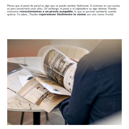
Piensa que el panel de pared es algo que se puede cambiar fácilmente. Si inviertes en una cocina,
es para conservarla unos años. Sin embargo, el panel o el salpicadero es algo distinto. Puedes
encontrar
revestimientos a un precio asequible
, lo que te permite cambiarlo cuando
quieras. Ya sabes... Puedes
rejuvenecer fácilmente la cocina
con uno nuevo frontal.