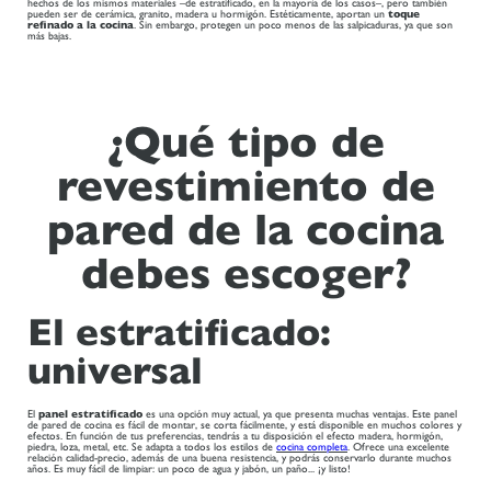
hechos de los mismos materiales –de estratificado, en la mayoría de los casos–, pero también
pueden ser de cerámica, granito, madera u hormigón. Estéticamente, aportan un
toque
refinado a la cocina
. Sin embargo, protegen un poco menos de las salpicaduras, ya que son
más bajas.
¿Qué tipo de
revestimiento de
pared de la cocina
debes escoger?
El estratificado:
universal
El
panel estratificado
es una opción muy actual, ya que presenta muchas ventajas. Este panel
de pared de cocina es fácil de montar, se corta fácilmente, y está disponible en muchos colores y
efectos. En función de tus preferencias, tendrás a tu disposición el efecto madera, hormigón,
piedra, loza, metal, etc. Se adapta a todos los estilos de
cocina completa
. Ofrece una excelente
relación calidad-precio, además de una buena resistencia, y podrás conservarlo durante muchos
años. Es muy fácil de limpiar: un poco de agua y jabón, un paño... ¡y listo!