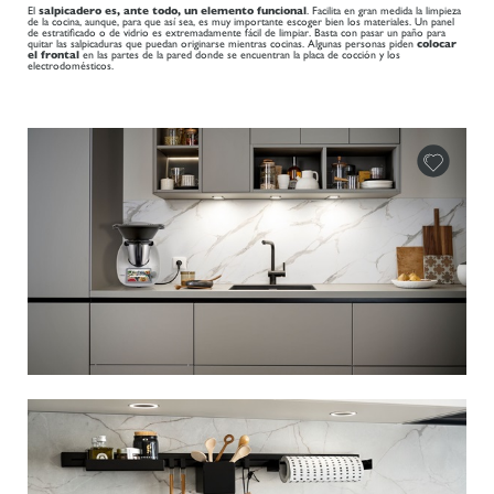
El
salpicadero es, ante todo, un elemento funcional
. Facilita en gran medida la limpieza
de la cocina, aunque, para que así sea, es muy importante escoger bien los materiales. Un panel
de estratificado o de vidrio es extremadamente fácil de limpiar. Basta con pasar un paño para
quitar las salpicaduras que puedan originarse mientras cocinas. Algunas personas piden
colocar
el frontal
en las partes de la pared donde se encuentran la placa de cocción y los
electrodomésticos.