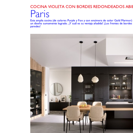
COCINA VIOLETA CON BORDES REDONDEADOS ABIER
Paris
Esta amplia cocina (de colores Purple y Fox y con encimera de color Gold Marmor) ab
un diseño sumamente logrado. ¿Y cuál es su ventaja añadida? ¡Los frentes de bordes
paredes!