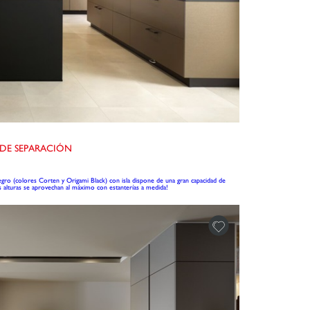
DE SEPARACIÓN
egro (colores Corten y Origami Black) con isla dispone de una gran capacidad de
as alturas se aprovechan al máximo con estanterías a medida!