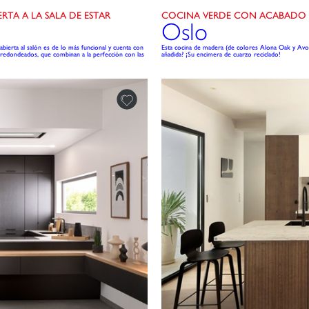
TA A LA SALA DE ESTAR
COCINA VERDE CON ACABADO DE
Oslo
ierta al salón es de lo más funcional y cuenta con
Esta cocina de madera (de colores Alona Oak y Avocado
 redondeados, que combinan a la perfección con las
añadida? ¡Su encimera de cuarzo reciclado!