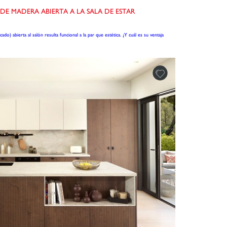
 MADERA ABIERTA A LA SALA DE ESTAR
) abierta al salón resulta funcional a la par que estética. ¿Y cuál es su ventaja