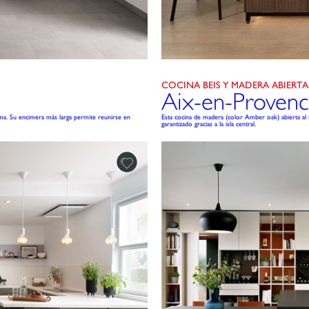
COCINA BEIS Y MADERA ABIERTA 
Aix-en-Proven
a. Su encimera más larga permite reunirse en
Esta cocina de madera (color Amber oak) abierta al s
garantizado gracias a la isla central.