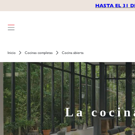
HASTA EL 31 D
Inicio
Cocinas completas
Cocina abierta
La cocin