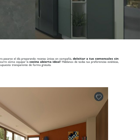
para pasarse el día preparando recetas únicas en compañía,
deleitar a tus comensales sin
 ocurre cómo equipar la
cocina abierta ideal
? Háblanos de todas tus preferencias estéticas,
upuesto transparente de forma gratuita.