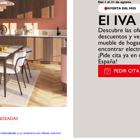
Del 1 al 31 de agosto
OFERTA DEL MES
El IVA
Descubre las ofe
descuentos y ve
mueble de hoga
encontrar elect
¡Pide cita ya en
España!
PEDIR CITA
NDEADAS
s redondeadas y su encimera con efecto mármol