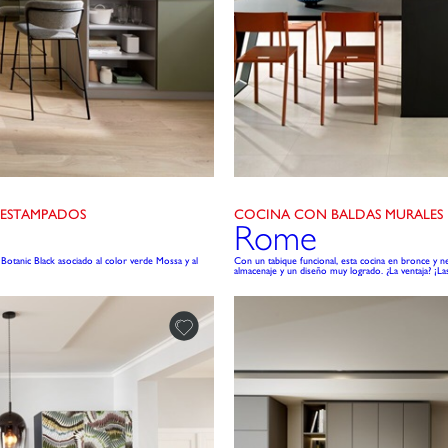
 ESTAMPADOS
COCINA CON BALDAS MURALES 
Rome
 Botanic Black asociado al color verde Mossa y al
Con un tabique funcional, esta cocina en bronce y n
almacenaje y un diseño muy logrado. ¿La ventaja? ¡L