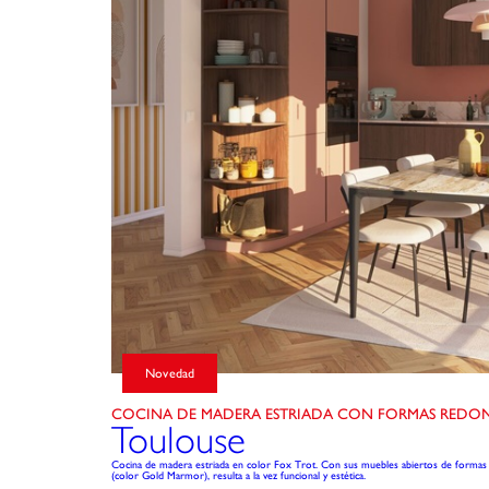
Novedad
COCINA DE MADERA ESTRIADA CON FORMAS REDO
Toulouse
Cocina de madera estriada en color Fox Trot. Con sus muebles abiertos de forma
(color Gold Marmor), resulta a la vez funcional y estética.