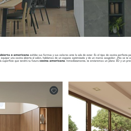
abierta o americana
exhibe sus formas y sus colores ante la sala de estar. Es el tipo de cocina perfecta 
de equipar una cocina abierta al salón, hablamos de un espacio optimizado y de un marco acogedor. ¿No se te
la superficie que tendrá tu futura
cocina americana
. Inmediatamente, te enviaremos un plano 3D y un pres