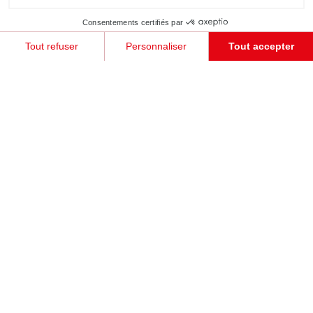
Consentements certifiés par
Tout refuser
Personnaliser
Tout accepter
Plateforme de Gestion du Consentement : Personnalisez vos Options
Axeptio consent
Notre plateforme vous permet d'adapter et de gérer vos paramètres de confidentialité, en garant
JE PRENDS RENDEZ-VOUS !