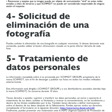
• Reconoces y aceptas que tu imagen puede ser objeto de comunicación “viral” en estas redes
sociales y sitios de terceros y que SCHMIDT no puede ser considerada responsable de ninguna
acción al respecto.
4- Solicitud de
eliminación de una
fotografía
Puedes solicitar la eliminación de una fotografía en cualquier momento. Si deseas denunciar este
contenido, puedes utilizar el botón «Denunciar» situado en la parte inferior derecha de cada
foto.
5- Tratamiento de
datos personales
La información recopilada sobre ti es procesada por SCHMIDT GROUPE, propietario de la
marca SCHMIDT, con el fin de descargar y publicar tus fotos en todos los medios indicados
anteriormente.
Esta información está dirigida a SCHMIDT GROUPE y a sus distribuidores asociados (tiendas bajo
la marca SCHMIDT). Se conserva durante 10 años.
Tienes derecho a acceder, suprimir y transferir tus datos personales, así como a oponerte al
tratamiento de tus datos, solicitar su limitación y revocar tu consentimiento, en las condiciones y
dentro de los límites establecidos por la ley. También tienes derecho a definir instrucciones
sobre el destino de tus datos después de tu fallecimiento. Puedes ejercer todos tus derechos
completando el formulario en la siguiente dirección:
https://www.home-design.schmidt/
.
Finalmente, puedes presentar una reclamación ante la AEPD (Agencia Española de Protección de