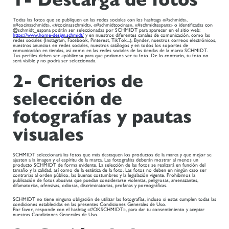
Todas las fotos que se publiquen en las redes sociales con los hashtags «#schmidt»,
«#cocinaschmidt», «#cocinasschmidt», «#schmidtcocinas», «#schmidtespana» o identificadas con
@schmidt_espana podrán ser seleccionadas por SCHMIDT para aparecer en el sitio web:
https://www.home-design.schmidt/
y en nuestros diferentes canales de comunicación, como las
redes sociales (Instagram, Facebook, Pinterest, TikTok...), Bynder, nuestros correos electrónicos,
nuestros anuncios en redes sociales, nuestros catálogos y en todos los soportes de
comunicación en tiendas, así como en las redes sociales de las tiendas de la marca SCHMIDT.
Tus perfiles deben ser «públicos» para que podamos ver tu foto. De lo contrario, tu foto no
será visible y no podrá ser seleccionada.
2- Criterios de
selección de
fotografías y pautas
visuales
SCHMIDT seleccionará las fotos que más destaquen los productos de la marca y que mejor se
ajusten a la imagen y el espíritu de la marca. Las fotografías deberán mostrar al menos un
producto SCHMIDT de forma evidente. La selección de las fotos se realizará en función del
tamaño y la calidad, así como de la estética de la foto. Las fotos no deben en ningún caso ser
contrarias al orden público, las buenas costumbres y la legislación vigente. Prohibimos la
publicación de fotos abusivas que puedan considerarse violentas, peligrosas, amenazantes,
difamatorias, ofensivas, odiosas, discriminatorias, profanas y pornográficas.
SCHMIDT no tiene ninguna obligación de utilizar las fotografías, incluso si estas cumplen todas las
condiciones establecidas en las presentes Condiciones Generales de Uso.
Por favor, responde con el hashtag «#OKSCHMIDT», para dar tu consentimiento y aceptar
nuestras Condiciones Generales de Uso.