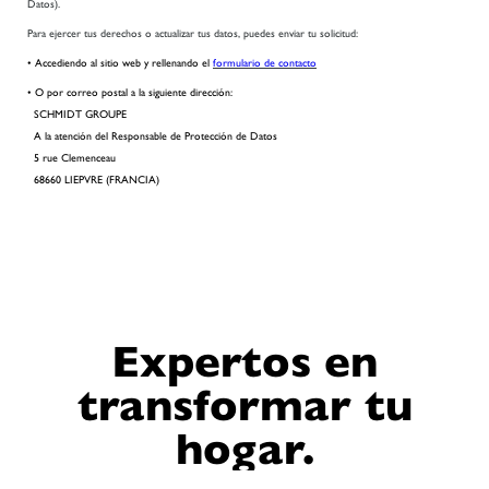
Datos).
Para ejercer tus derechos o actualizar tus datos, puedes enviar tu solicitud:
• Accediendo al sitio web y rellenando el
formulario de contacto
• O por correo postal a la siguiente dirección:
SCHMIDT GROUPE
A la atención del Responsable de Protección de Datos
5 rue Clemenceau
68660 LIEPVRE (FRANCIA)
Expertos en
transformar tu
hogar.