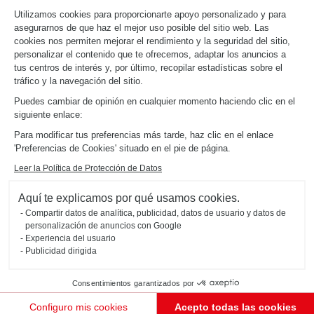
Utilizamos cookies para proporcionarte apoyo personalizado y para
ACERCA DE
asegurarnos de que haz el mejor uso posible del sitio web. Las
Noticias del grupo
cookies nos permiten mejorar el rendimiento y la seguridad del sitio,
Únete a nosotros
personalizar el contenido que te ofrecemos, adaptar los anuncios a
Abrir una tienda
tus centros de interés y, por último, recopilar estadísticas sobre el
Schmidt en el mundo
tráfico y la navegación del sitio.
Nuestras tiendas en España
Puedes cambiar de opinión en cualquier momento haciendo clic en el
siguiente enlace:
Para modificar tus preferencias más tarde, haz clic en el enlace
'Preferencias de Cookies' situado en el pie de página.
Leer la Política de Protección de Datos
Mapa del sitio
Aquí te explicamos por qué usamos cookies.
Aviso legal
Gestión de cookies
Compartir datos de analítica, publicidad, datos de usuario y datos de
Política de confidencialidad
#okschmidt
personalización de anuncios con Google
2026 © SCHMIDT Groupe
todos los derechos reservados
Experiencia del usuario
Publicidad dirigida
Consentimientos garantizados por
Mi proyecto
Configuro mis cookies
Acepto todas las cookies