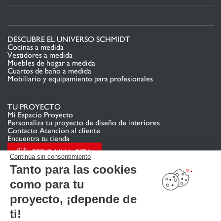
DESCUBRE EL UNIVERSO SCHMIDT
Cocinas a medida
Vestidores a medida
Muebles de hogar a medida
Cuartos de baño a medida
Mobiliario y equipamiento para profesionales
TU PROYECTO
Mi Espacio Proyecto
Personaliza tu proyecto de diseño de interiores
Contacto Atención al cliente
Encuentra tu tienda
PEDIR UNA CITA
Continúa sin consentimiento
Tanto para las cookies
como para tu
ENLACES ÚTILES
Promociones
proyecto, ¡depende de
Guías de instalación y mantenimiento
Descarga nuestro catálogo de cocinas, muebles de hogar, baños
ti!