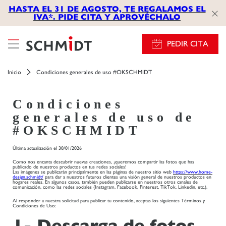
HASTA EL 31 DE AGOSTO, TE REGALAMOS EL
IVA*. PIDE CITA Y APROVÉCHALO
PEDIR CITA
Inicio
Condiciones generales de uso #OKSCHMIDT​
Condiciones
generales de uso de
#OKSCHMIDT
Última actualización el 30/01/2026
Como nos encanta descubrir nuevas creaciones, ¡queremos compartir las fotos que has
publicado de nuestros productos en tus redes sociales!
Las imágenes se publicarán principalmente en las páginas de nuestro sitio web
https://www.home-
design.schmidt/
para dar a nuestros futuros clientes una visión general de nuestros productos en
hogares reales. En algunos casos, también pueden publicarse en nuestros otros canales de
comunicación, como las redes sociales (Instagram, Facebook, Pinterest, TikTok, Linkedin, etc.).
Al responder a nuestra solicitud para publicar tu contenido, aceptas los siguientes Términos y
Condiciones de Uso:
1- Descarga de fotos