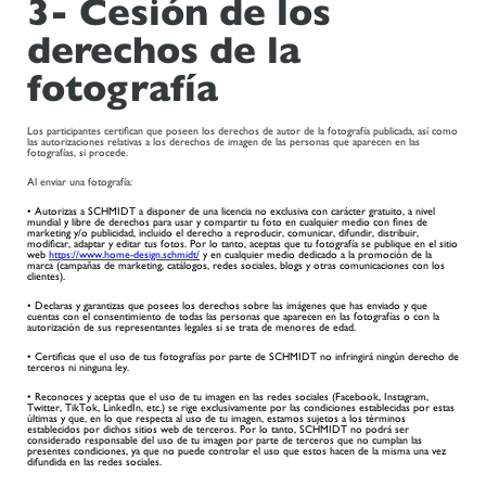
3- Cesión de los
derechos de la
fotografía
Los participantes certifican que poseen los derechos de autor de la fotografía publicada, así como
las autorizaciones relativas a los derechos de imagen de las personas que aparecen en las
fotografías, si procede.
Al enviar una fotografía:
• Autorizas a SCHMIDT a disponer de una licencia no exclusiva con carácter gratuito, a nivel
mundial y libre de derechos para usar y compartir tu foto en cualquier medio con fines de
marketing y/o publicidad, incluido el derecho a reproducir, comunicar, difundir, distribuir,
modificar, adaptar y editar tus fotos. Por lo tanto, aceptas que tu fotografía se publique en el sitio
web
https://www.home-design.schmidt/
y en cualquier medio dedicado a la promoción de la
marca (campañas de marketing, catálogos, redes sociales, blogs y otras comunicaciones con los
clientes).
• Declaras y garantizas que posees los derechos sobre las imágenes que has enviado y que
cuentas con el consentimiento de todas las personas que aparecen en las fotografías o con la
autorización de sus representantes legales si se trata de menores de edad.
• Certificas que el uso de tus fotografías por parte de SCHMIDT no infringirá ningún derecho de
terceros ni ninguna ley.
• Reconoces y aceptas que el uso de tu imagen en las redes sociales (Facebook, Instagram,
Twitter, TikTok, LinkedIn, etc.) se rige exclusivamente por las condiciones establecidas por estas
últimas y que, en lo que respecta al uso de tu imagen, estamos sujetos a los términos
establecidos por dichos sitios web de terceros. Por lo tanto, SCHMIDT no podrá ser
considerado responsable del uso de tu imagen por parte de terceros que no cumplan las
presentes condiciones, ya que no puede controlar el uso que estos hacen de la misma una vez
difundida en las redes sociales.