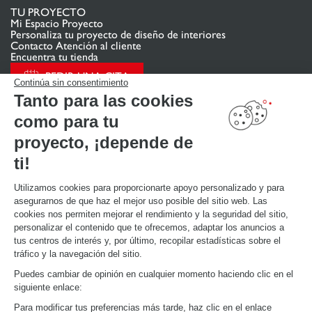
TU PROYECTO
Mi Espacio Proyecto
Personaliza tu proyecto de diseño de interiores
Contacto Atención al cliente
Encuentra tu tienda
PEDIR UNA CITA
Continúa sin consentimiento
Tanto para las cookies
como para tu
ENLACES ÚTILES
Promociones
proyecto, ¡depende de
Guías de instalación y mantenimiento
Descarga nuestro catálogo de cocinas, muebles de hogar, baños
ti!
Utilizamos cookies para proporcionarte apoyo personalizado y para
ACERCA DE
asegurarnos de que haz el mejor uso posible del sitio web. Las
Noticias del grupo
cookies nos permiten mejorar el rendimiento y la seguridad del sitio,
Únete a nosotros
personalizar el contenido que te ofrecemos, adaptar los anuncios a
Abrir una tienda
tus centros de interés y, por último, recopilar estadísticas sobre el
Schmidt en el mundo
tráfico y la navegación del sitio.
Nuestras tiendas en España
Puedes cambiar de opinión en cualquier momento haciendo clic en el
siguiente enlace:
Para modificar tus preferencias más tarde, haz clic en el enlace