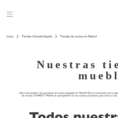
Inicio
Tiendas Schmidt España
Tiendas de cocina en Madrid
Nuestras ti
muebl
¿Hora de cambiar? ¿Un proyecto de cocina equipada en Madrid? Para la renovación de tu apart
de cocinas SCHMIDT Madrid te acompañarán en tus nuevos proyectos para toda tu casa. Grac
Todos nuestr