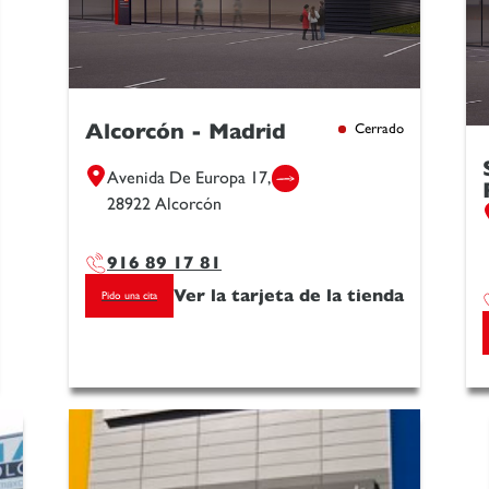
Alcorcón - Madrid
Cerrado
Avenida De Europa 17,
28922 Alcorcón
916 89 17 81
Ver la tarjeta de la tienda
Pido una cita