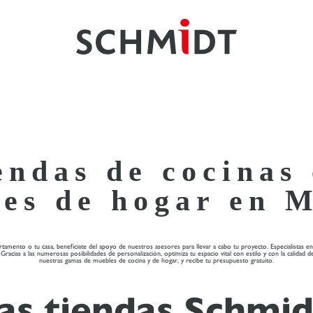
endas de cocinas
es de hogar en 
amento o tu casa, benefíciate del apoyo de nuestros asesores para llevar a cabo tu proyecto. Especialistas en 
ias a las numerosas posibilidades de personalización, optimiza tu espacio vital con estilo y con la calidad d
nuestras gamas de muebles de cocina y de hogar, y recibe tu presupuesto gratuito.
as tiendas Schmid