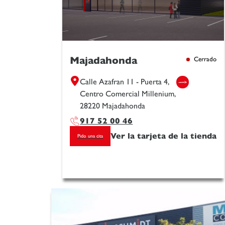
Majadahonda
Cerrado
Calle Azafran 11 - Puerta 4,
Centro Comercial Millenium,
28220 Majadahonda
917 52 00 46
Ver la tarjeta de la tienda
Pido una cita