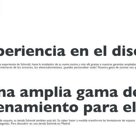
eriencia en el di
a experiencia de Schmidt, hasta la instalación de tu nueva cocina y más allá gracias a nuestras garantías ampl
 los interiores de los armarios, los electrodomésticos, ¡puedes personalizar todo! Nuestra gama de cocinas nos p
na amplia gama d
enamiento para el
ón de esquina, tu tienda Schmidt también está ahí. Su saber hacer a medida transforma las limitaciones de esp
legantes. Para descubrir en una tienda Schmidt en Madrid.