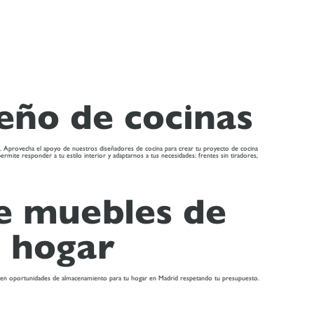
seño de cocinas
iadas. Aprovecha el apoyo de nuestros diseñadores de cocina para crear tu proyecto de cocina
ermite responder a tu estilo interior y adaptarnos a tus necesidades: frentes sin tiradores,
e muebles de
 hogar
acio en oportunidades de almacenamiento para tu hogar en Madrid respetando tu presupuesto.