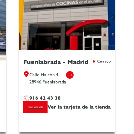
Fuenlabrada - Madrid
Cerrado
Calle Halcón 4,
28946 Fuenlabrada
916 42 43 38
Ver la tarjeta de la tienda
Pido una cita