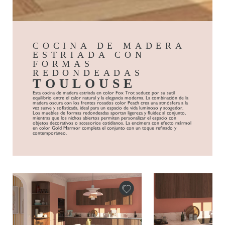
COCINA DE MADERA
ESTRIADA CON
FORMAS
REDONDEADAS
TOULOUSE
Esta cocina de madera estriada en color Fox Trot seduce por su sutil
equilibrio entre el calor natural y la elegancia moderna. La combinación de la
madera oscura con los frentes rosados color Peach crea una atmósfera a la
vez suave y sofisticada, ideal para un espacio de vida luminoso y acogedor.
Los muebles de formas redondeadas aportan ligereza y fluidez al conjunto,
mientras que los nichos abiertos permiten personalizar el espacio con
objetos decorativos o accesorios cotidianos. La encimera con efecto mármol
en color Gold Marmor completa el conjunto con un toque refinado y
contemporáneo.