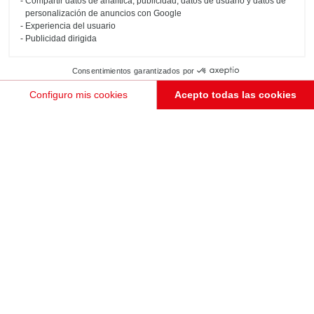
Compartir datos de analítica, publicidad, datos de usuario y datos de
personalización de anuncios con Google
Experiencia del usuario
Publicidad dirigida
Consentimientos garantizados por
Configuro mis cookies
Acepto todas las cookies
Plataforma de Gestión de Consentimiento: Personaliza tus Opciones
Axeptio consent
Nuestra plataforma te permite personalizar y gestionar tus ajustes de privacidad, garantizando e
PEDIR UNA CITA
COCINA VIOLETA CON BORDES REDONDEADOS ABIERTA A LA
SALA DE ESTAR
Paris
Esta amplia cocina (de colores Purple y Fox y con encimera de color Gold Marmor) abierta al salón es
de lo más funcional y cuenta con un diseño sumamente logrado. ¿Y cuál es su ventaja añadida? ¡Los
frentes de bordes redondeados, que combinan a la perfección con las paredes!