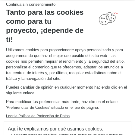
Continúa sin consentimiento
Tanto para las cookies
como para tu
proyecto, ¡depende de
ti!
Utilizamos cookies para proporcionarte apoyo personalizado y para
asegurarnos de que haz el mejor uso posible del sitio web. Las
cookies nos permiten mejorar el rendimiento y la seguridad del sitio,
personalizar el contenido que te ofrecemos, adaptar los anuncios a
tus centros de interés y, por último, recopilar estadísticas sobre el
tráfico y la navegación del sitio.
Puedes cambiar de opinión en cualquier momento haciendo clic en el
siguiente enlace:
Novedad
Para modificar tus preferencias más tarde, haz clic en el enlace
'Preferencias de Cookies' situado en el pie de página.
COCINA BEIGE Y DE MADERA EN FORMA DE L
Lourmarin
Leer la Política de Protección de Datos
Una cocina en forma de L con diseño depurado, donde el equilibrio de las líneas crea una armonía
perfecta. Colores beige Magnolia y madera Fox.
Aquí te explicamos por qué usamos cookies.