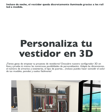
Incluso de noche, el vestidor queda discretamente iluminado gracias a los raíl
led a medida.
Personaliza tu
vestidor en 3D
¿Tienes ganas de empezar tu proyecto de vestidores? Descubre nuestro configurador 3D en
línea y prueba tú mismo las numerosas posibilidades de personalización. Adapta las dimensiones,
el número de armarios y estanterías, el tipo de puertas... ¡Incluso puedes hacer coincidir el color
de tus muebles, paredes y suelos fácilmente!