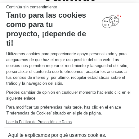
Continúa sin consentimiento
Tanto para las cookies
como para tu
proyecto, ¡depende de
ti!
Utilizamos cookies para proporcionarte apoyo personalizado y para
asegurarnos de que haz el mejor uso posible del sitio web. Las
cookies nos permiten mejorar el rendimiento y la seguridad del sitio,
personalizar el contenido que te ofrecemos, adaptar los anuncios a
tus centros de interés y, por último, recopilar estadísticas sobre el
tráfico y la navegación del sitio.
Puedes cambiar de opinión en cualquier momento haciendo clic en el
siguiente enlace:
Para modificar tus preferencias más tarde, haz clic en el enlace
'Preferencias de Cookies' situado en el pie de página.
VESTIDOR PARA DORMITORIO PEQUEÑO
Sélestat
Leer la Política de Protección de Datos
Con este vestidor-biblioteca (color gris Twist, madera Alabama y gris Celest) podrás equipar por
completo esta buhardilla con estilo y funcionalidad. Los frentes de aspecto tejido (color gris Twist)
Aquí te explicamos por qué usamos cookies.
estás diseñados a partir de tableros 100 % reciclados.