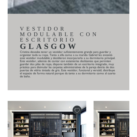
VESTIDOR
MODULABLE CON
ESCRITORIO
GLASGOW
Cristina deseaba tener un vestidor suficientemente grande para guardar y
organizar toda su ropa. Tanto a ella como a su marido Gabriel les encantó
este vestidor modulable y decidieron incorporarlo a su dormitorio principal.
Este vestidor, además de contar con estanterías deslizantes que permiten
guardar dos pilas de ropa, dispone también de un escritorio integrado, muy
práctico para disimular las carpetas administrativas de la pareja detrás de dos
puertas de vidrio tintado de gris. Este vestidor, funcional y versátil, distribuye
el espacio de forma natural porque da tanto a su dormitorio como al cuarto
de baño.