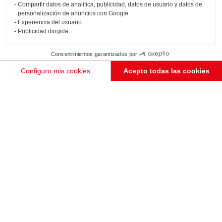
Compartir datos de analítica, publicidad, datos de usuario y datos de
personalización de anuncios con Google
Experiencia del usuario
Publicidad dirigida
Consentimientos garantizados por
Configuro mis cookies
Acepto todas las cookies
Plataforma de Gestión de Consentimiento: Personaliza tus Opciones
Axeptio consent
Nuestra plataforma te permite personalizar y gestionar tus ajustes de privacidad, garantizando e
PEDIR UNA CITA
BANQUETA BIBLIOTECA CON CAJONES CORREDEROS
Colmar
Este banco-biblioteca (color gris Twist, gris Celest, madera Taverne y Nano Black), creado a partir de
tableros 100 % reciclados, se integra perfectamente en la sala de estar. Funcional: un tres en uno
gracias a la parte de biblioteca, la zona de lectura y el almacenamiento en las gavetas correderas.