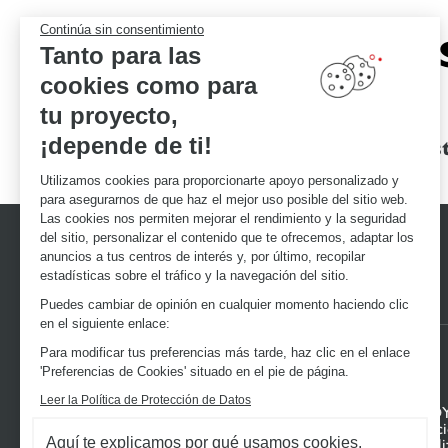
Expertos
Continúa sin consentimiento
Tanto para las
cookies como para
tu proyecto,
¡depende de ti!
Garantías de excelencia
Un presupuest
Utilizamos cookies para proporcionarte apoyo personalizado y
para asegurarnos de que haz el mejor uso posible del sitio web.
Las cookies nos permiten mejorar el rendimiento y la seguridad
del sitio, personalizar el contenido que te ofrecemos, adaptar los
anuncios a tus centros de interés y, por último, recopilar
estadísticas sobre el tráfico y la navegación del sitio.
Puedes cambiar de opinión en cualquier momento haciendo clic
en el siguiente enlace:
Para modificar tus preferencias más tarde, haz clic en el enlace
'Preferencias de Cookies' situado en el pie de página.
Leer la Política de Protección de Datos
DESCUBRE EL UNIVERSO SCHMIDT
TU PRO
Cocinas a medida
Mi Espac
Aquí te explicamos por qué usamos cookies.
Vestidores a medida
Personali