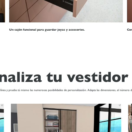
Un cajón funcional para guardar joyas y accesorios.
Com
naliza tu vestidor
ea y prueba tú mismo las numerosas posibilidades de personalización. Adapta las dimensiones, el número de arm