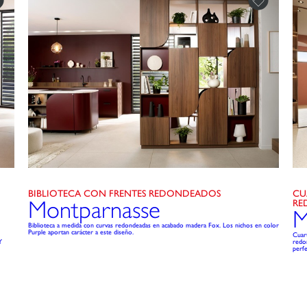
BIBLIOTECA CON FRENTES REDONDEADOS
CU
Montparnasse
RE
M
Biblioteca a medida con curvas redondeadas en acabado madera Fox. Los nichos en color
Purple aportan carácter a este diseño.
Cuar
Y
redon
perfe