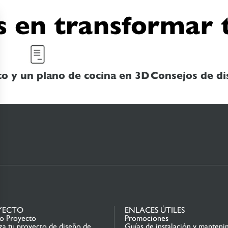
 en transformar 
o y un plano de cocina en 3D
Consejos de di
YECTO
ENLACES ÚTILES
io Proyecto
Promociones
za tu proyecto de diseño de
Guías de instalación y manteni