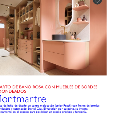
ARTO DE BAÑO ROSA CON MUEBLES DE BORDES
DONDEADOS
ontmartre
to de baño de diseño en tonos melocotón (color Peach) con frente de bordes
deados y estampado Stencil Clay. El vestidor, por su parte, se integra
ctamente en el espacio para posibilitar un acceso práctico y funcional.