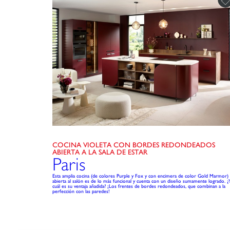
COCINA VIOLETA CON BORDES REDONDEADOS
ABIERTA A LA SALA DE ESTAR
Paris
Esta amplia cocina (de colores Purple y Fox y con encimera de color Gold Marmor)
abierta al salón es de lo más funcional y cuenta con un diseño sumamente logrado. ¿
cuál es su ventaja añadida? ¡Los frentes de bordes redondeados, que combinan a la
perfección con las paredes!