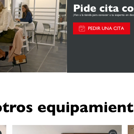
Pide cita c
¡Ven a la tienda para conocer a tu experto en dec
PEDIR UNA CITA
otros equipamient