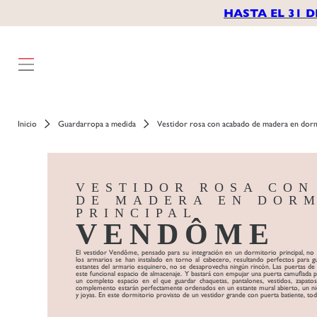
HASTA EL 31 D
Inicio
Guardarropa a medida
Vestidor rosa con acabado de madera en dorm
VESTIDOR ROSA CO
DE MADERA EN DOR
PRINCIPAL
VENDÔME
El vestidor Vendôme, pensado para su integración en un dormitorio principal, no
los armarios se han instalado en torno al cabecero, resultando perfectos para g
estantes del armario esquinero, no se desaprovecha ningún rincón. Las puertas de a
este funcional espacio de almacenaje. Y bastará con empujar una puerta camuflada pa
un completo espacio en el que guardar chaquetas, pantalones, vestidos, zapat
complemento estarán perfectamente ordenados en un estante mural abierto, un nic
y joyas. En este dormitorio provisto de un vestidor grande con puerta batiente, to