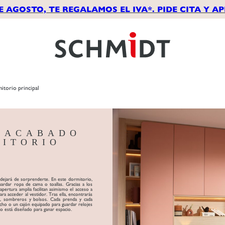
E AGOSTO, TE REGALAMOS EL IVA*. PIDE CITA Y 
itorio principal
N ACABADO
MITORIO
 dejará de sorprenderte. En este dormitorio,
uardar ropa de cama o toallas. Gracias a los
pertura amplia facilitan asimismo el acceso a
ra acceder al vestidor. Tras ella, encontrarás
os, sombreros y bolsos. Cada prenda y cada
ho o un cajón equipado para guardar relojes
do está diseñado para ganar espacio.