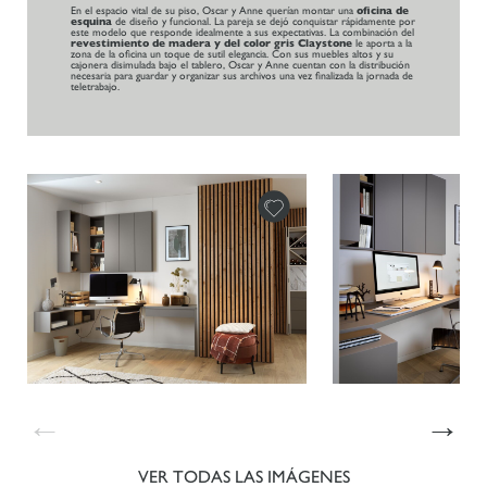
En el espacio vital de su piso, Oscar y Anne querían montar una
oficina de
esquina
de diseño y funcional. La pareja se dejó conquistar rápidamente por
este modelo que responde idealmente a sus expectativas. La combinación del
revestimiento de madera y del color gris Claystone
le aporta a la
zona de la oficina un toque de sutil elegancia. Con sus muebles altos y su
cajonera disimulada bajo el tablero, Oscar y Anne cuentan con la distribución
necesaria para guardar y organizar sus archivos una vez finalizada la jornada de
teletrabajo.
←
→
VER TODAS LAS IMÁGENES