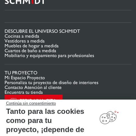
DESCUBRE EL UNIVERSO SCHMIDT
Cocinas a medida
Vestidores a medida
Muebles de hogar a medida
Cuartos de baño a medida
Mobiliario y equipamiento para profesionales
TU PROYECTO
Mi Espacio Proyecto
Personaliza tu proyecto de diseño de interiores
Contacto Atención al cliente
Encuentra tu tienda
PEDIR UNA CITA
Continúa sin consentimiento
Tanto para las cookies
como para tu
ENLACES ÚTILES
Promociones
proyecto, ¡depende de
Guías de instalación y mantenimiento