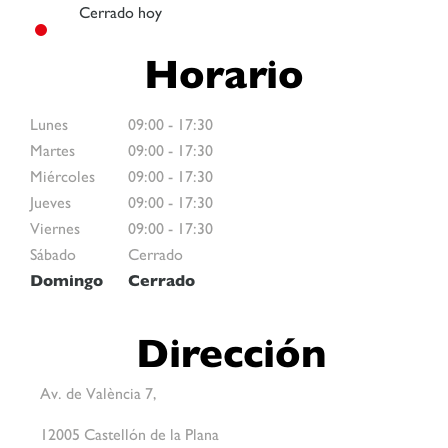
Cerrado hoy
Horario
Lunes
09:00
-
17:30
Martes
09:00
-
17:30
Miércoles
09:00
-
17:30
Jueves
09:00
-
17:30
Viernes
09:00
-
17:30
Sábado
Cerrado
Domingo
Cerrado
Dirección
Av. de València 7,
12005 Castellón de la Plana