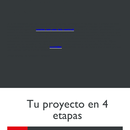
vestidores y muebles
para toda la casa
¿Y si te decidieses por una
encimera
de aspecto hormigón? El aspecto liso y oscuro de este
recubrimiento está muy de moda y también es muy fácil de limpiar. Combina una credencia
estampada y organiza tu
cocina con una isla central
. Para la sala de estar, ¿prefieres el estilo
rústico o más bien contemporáneo? Puedes optar por elementos de madera bruta y clara, que
crearán un ambiente muy cálido. En Schmidt Castellón, tu
tienda especializada en cocinas
a medida
, tienes la oportunidad de crear el interior de tus sueños. Ofrecemos varias
soluciones de amueblamiento que se adaptarán perfectamente a tu interior. Además, déjate
seducir por un
mueble TV
de
almacenamiento
múltiple o un aparador de diseño con
esquinas redondeadas. En cuanto al
vestidor
, conviértelo en un verdadero showroom privado,
con cajones, barras y otros complementos.
¡Hasta pronto en Schmidt Castellón!
Tu proyecto en 4
etapas