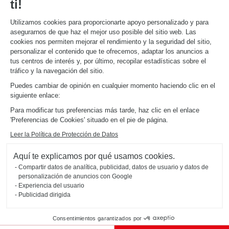
Descarga nuestro catálogo de cocinas, muebles de hogar, baños
ti!
Utilizamos cookies para proporcionarte apoyo personalizado y para
ACERCA DE
asegurarnos de que haz el mejor uso posible del sitio web. Las
Noticias del grupo
cookies nos permiten mejorar el rendimiento y la seguridad del sitio,
Únete a nosotros
personalizar el contenido que te ofrecemos, adaptar los anuncios a
Abrir una tienda
tus centros de interés y, por último, recopilar estadísticas sobre el
Schmidt en el mundo
tráfico y la navegación del sitio.
Nuestras tiendas en España
Puedes cambiar de opinión en cualquier momento haciendo clic en el
siguiente enlace:
Para modificar tus preferencias más tarde, haz clic en el enlace
'Preferencias de Cookies' situado en el pie de página.
Leer la Política de Protección de Datos
Mapa del sitio
Aquí te explicamos por qué usamos cookies.
Aviso legal
Gestión de cookies
Compartir datos de analítica, publicidad, datos de usuario y datos de
Política de confidencialidad
#okschmidt
personalización de anuncios con Google
2026 © SCHMIDT Groupe
todos los derechos reservados
Experiencia del usuario
Publicidad dirigida
Consentimientos garantizados por