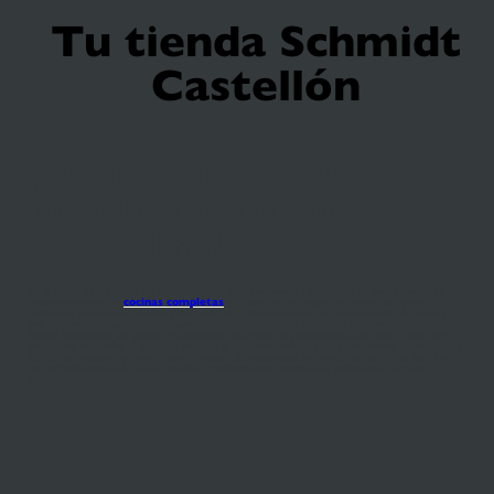
Tu tienda Schmidt
Castellón
¡Bienvenido a tu
tienda de cocinas en
Castellón!
Tu
tienda de cocinas en Castellón
, te da la bienvenida a su espacio de ventas donde se
exhiben modelos de
cocinas completas
y
muebles de hogar
de todos los estilos.
Estaremos encantados de entregarte un regalo personalizado en tu primera visita a la tienda y
uno de nuestros especialistas en personalización
a medida
te recibirá para una cita individual.
Podrás transmitirle tus gustos y necesidades, sin olvidar tu presupuesto, para que te haga varias
propuestas adaptadas. Si te cuesta imaginar el resultado, incluso puede presentarte tu
proyecto
en 3D
en nuestro software. Elegir tu asesor de cocina para
renovar tu cocina
o
baño
es
una garantía de calidad. Todos nuestros productos son controlados varias veces durante su
fabricación.