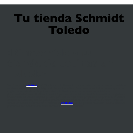
Tu tienda Schmidt
Toledo
¡Bienvenido a tu
tienda de cocinas en
Toledo!
Tu
tienda de
cocinas
en Toledo
te da la bienvenida a su espacio de ventas donde se exhiben
modelos de
muebles de hogar
de todos los estilos. Estaremos encantados de entregarte un
regalo personalizado en tu primera visita a la tienda y uno de nuestros especialistas en
personalización a medida
te recibirá para una cita individual. Podrás transmitirle tus gustos y
necesidades, sin olvidar tu presupuesto, para que te haga varias propuestas adaptadas. Si te cuesta
imaginar el resultado, incluso puede presentarte sus ideas en 3D en nuestro software. Elegir tu
asesor de cocina para renovar tu
cocina
o
vestidor
es una garantía de calidad. Todos nuestros
productos son controlados varias veces durante su fabricación.