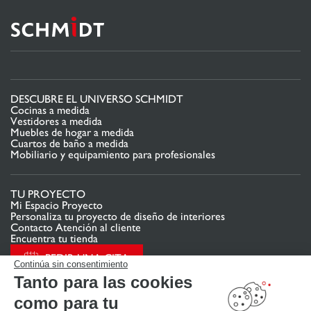
DESCUBRE EL UNIVERSO SCHMIDT
Cocinas a medida
Vestidores a medida
Muebles de hogar a medida
Cuartos de baño a medida
Mobiliario y equipamiento para profesionales
TU PROYECTO
Mi Espacio Proyecto
Personaliza tu proyecto de diseño de interiores
Contacto Atención al cliente
Encuentra tu tienda
PEDIR UNA CITA
Continúa sin consentimiento
Tanto para las cookies
como para tu
ENLACES ÚTILES