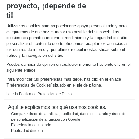
Promociones
proyecto, ¡depende de
Guías de instalación y mantenimiento
Descarga nuestro catálogo de cocinas, muebles de hogar, baños
ti!
Utilizamos cookies para proporcionarte apoyo personalizado y para
ACERCA DE
asegurarnos de que haz el mejor uso posible del sitio web. Las
Noticias del grupo
cookies nos permiten mejorar el rendimiento y la seguridad del sitio,
Únete a nosotros
personalizar el contenido que te ofrecemos, adaptar los anuncios a
Abrir una tienda
tus centros de interés y, por último, recopilar estadísticas sobre el
Schmidt en el mundo
tráfico y la navegación del sitio.
Nuestras tiendas en España
Puedes cambiar de opinión en cualquier momento haciendo clic en el
siguiente enlace:
Para modificar tus preferencias más tarde, haz clic en el enlace
'Preferencias de Cookies' situado en el pie de página.
Leer la Política de Protección de Datos
Mapa del sitio
Aquí te explicamos por qué usamos cookies.
Aviso legal
Gestión de cookies
Política de confidencialidad
Compartir datos de analítica, publicidad, datos de usuario y datos de
#okschmidt
personalización de anuncios con Google
2026 © SCHMIDT Groupe
todos los derechos reservados
Experiencia del usuario
Publicidad dirigida