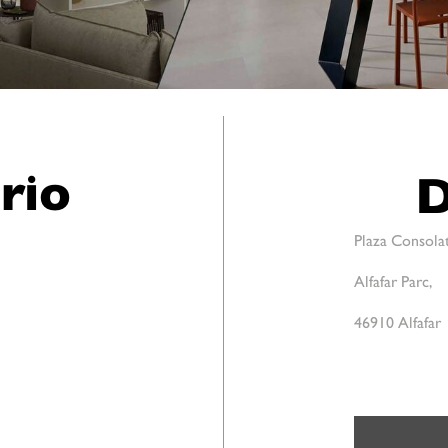
rio
D
Plaza Consolat
Alfafar Parc,
46910 Alfafar