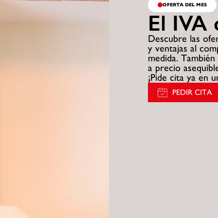
OFERTA DEL MES
El IVA 
Descubre las ofer
y ventajas al co
medida. También 
a precio asequible
¡Pide cita ya en 
PEDIR CITA