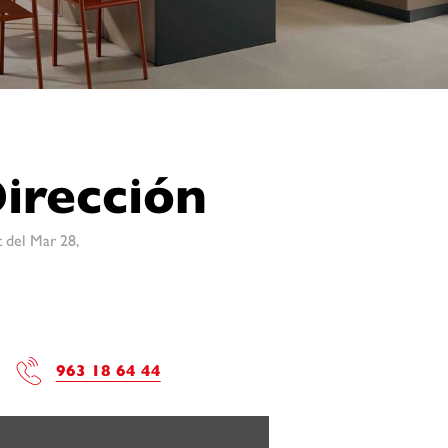
irección
 del Mar 28,
963 18 64 44